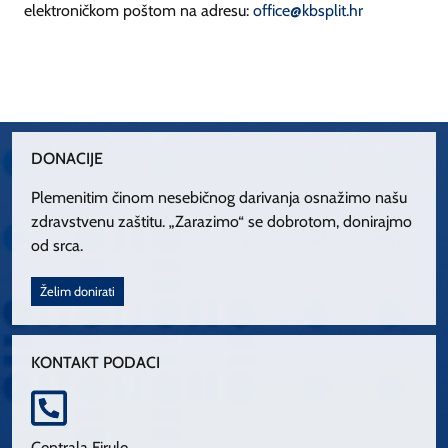
elektroničkom poštom na adresu:
office@kbsplit.hr
DONACIJE
Plemenitim činom nesebičnog darivanja osnažimo našu
zdravstvenu zaštitu. „Zarazimo“ se dobrotom, donirajmo
od srca.
Želim donirati
KONTAKT PODACI
Centrala Firule