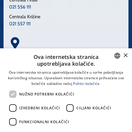
021 556 111
Centrala Križine
021 557 111
×
Spinčićeva 1, 21000 Split
Ova internetska stranica
Hrvatska
upotrebljava kolačiće.
CROATIAN
Ova internetska stranica upotrebljava kolačiće u svrhe poboljšanja
korisničkog iskustva. Uporabom internetske stranice prihvaćate sve
ENGLISH
kolačiće sukladno našoj
Politici kolačića.
office@kbsplit.hr
NUŽNO POTREBNI KOLAČIĆI
LINKOVI
IZVEDBENI KOLAČIĆI
CILJANI KOLAČIĆI
Uvjeti korištenja
FUNKCIONALNI KOLAČIĆI
Izjava o pristupačnosti