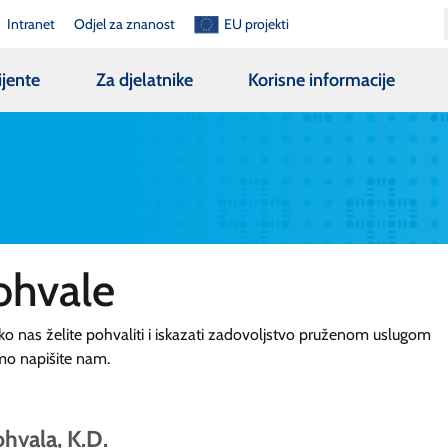
Intranet
Odjel za znanost
EU projekti
ijente
Za djelatnike
Korisne informacije
ohvale
ko nas želite pohvaliti i iskazati zadovoljstvo pruženom uslugom
mo napišite nam.
hvala, K.D.