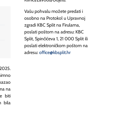
Vašu pohvalu možete predati i
osobno na Protokol u Upravnoj
zgradi KBC Split na Firulama,
poslati poštom na adresu: KBC
Split, Spinčićeva 1, 21 000 Split ili
poslati elektroničkom poštom na
adresu:
office@kbsplit.hr
.2025.
znimno
kazao
ama na
e biti
 bila