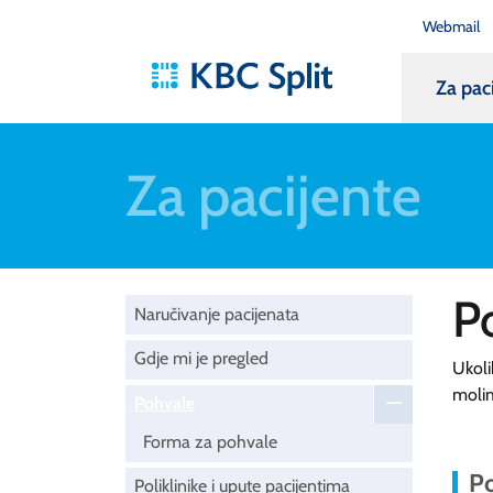
Webmail
Za pac
Za pacijente
P
Naručivanje pacijenata
Gdje mi je pregled
Ukoli
moli
Pohvale
Forma za pohvale
Po
Poliklinike i upute pacijentima