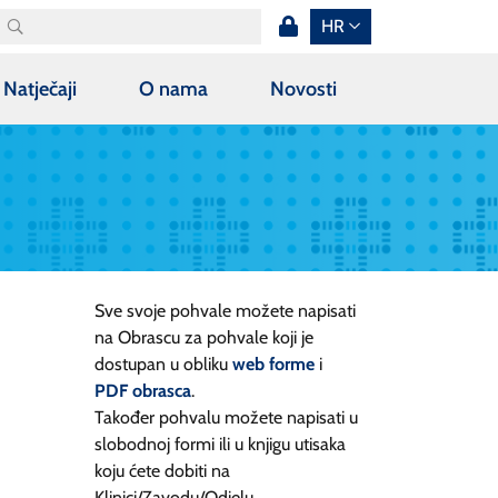
HR
Natječaji
O nama
Novosti
Sve svoje pohvale možete napisati
na Obrascu za pohvale koji je
dostupan u obliku
web forme
i
PDF obrasca
.
Također pohvalu možete napisati u
slobodnoj formi ili u knjigu utisaka
koju ćete dobiti na
Klinici/Zavodu/Odjelu.