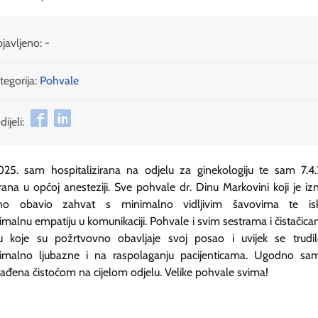
javljeno:
-
tegorija:
Pohvale
ijeli:
025. sam hospitalizirana na odjelu za ginekologiju te sam 7.4
rana u općoj anesteziji. Sve pohvale dr. Dinu Markovini koji je i
čno obavio zahvat s minimalno vidljivim šavovima te is
malnu empatiju u komunikaciji. Pohvale i svim sestrama i čistačic
u koje su požrtvovno obavljaje svoj posao i uvijek se trudil
imalno ljubazne i na raspolaganju pacijenticama. Ugodno sam
ađena čistoćom na cijelom odjelu. Velike pohvale svima!