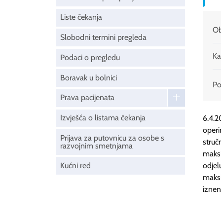
Liste čekanja
Ob
Slobodni termini pregleda
Ka
Podaci o pregledu
Boravak u bolnici
Pod
Prava pacijenata
Izvješća o listama čekanja
6.4.2
operi
Prijava za putovnicu za osobe s
stru
razvojnim smetnjama
maksi
Kućni red
odjel
maks
iznen