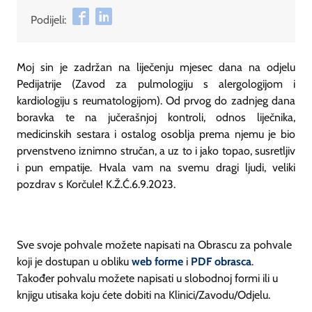
Podijeli:
Moj sin je zadržan na liječenju mjesec dana na odjelu
Pedijatrije (Zavod za pulmologiju s alergologijom i
kardiologiju s reumatologijom). Od prvog do zadnjeg dana
boravka te na jučerašnjoj kontroli, odnos liječnika,
medicinskih sestara i ostalog osoblja prema njemu je bio
prvenstveno iznimno stručan, a uz to i jako topao, susretljiv
i pun empatije. Hvala vam na svemu dragi ljudi, veliki
pozdrav s Korčule! K.Ž.Ć.6.9.2023.
Sve svoje pohvale možete napisati na Obrascu za pohvale
koji je dostupan u obliku
web forme
i
PDF obrasca
.
Također pohvalu možete napisati u slobodnoj formi ili u
knjigu utisaka koju ćete dobiti na Klinici/Zavodu/Odjelu.