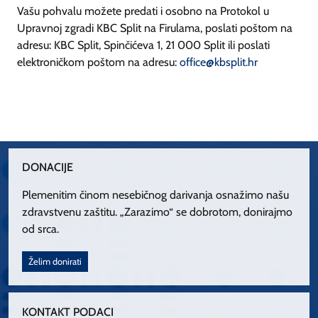
Vašu pohvalu možete predati i osobno na Protokol u
Upravnoj zgradi KBC Split na Firulama, poslati poštom na
adresu: KBC Split, Spinčićeva 1, 21 000 Split ili poslati
elektroničkom poštom na adresu:
office@kbsplit.hr
DONACIJE
Plemenitim činom nesebičnog darivanja osnažimo našu
zdravstvenu zaštitu. „Zarazimo“ se dobrotom, donirajmo
od srca.
Želim donirati
KONTAKT PODACI