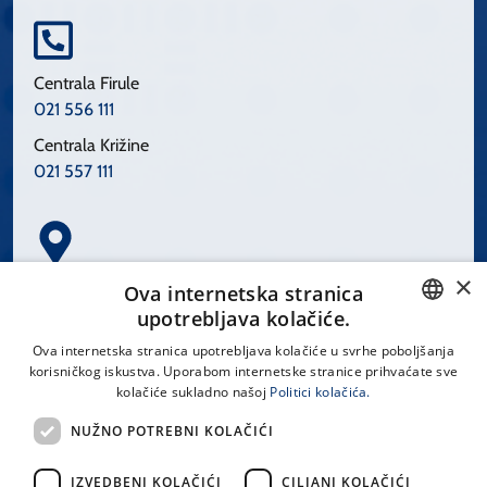
Centrala Firule
021 556 111
Centrala Križine
021 557 111
×
Spinčićeva 1, 21000 Split
Ova internetska stranica
Hrvatska
upotrebljava kolačiće.
CROATIAN
Ova internetska stranica upotrebljava kolačiće u svrhe poboljšanja
korisničkog iskustva. Uporabom internetske stranice prihvaćate sve
ENGLISH
kolačiće sukladno našoj
Politici kolačića.
office@kbsplit.hr
NUŽNO POTREBNI KOLAČIĆI
LINKOVI
IZVEDBENI KOLAČIĆI
CILJANI KOLAČIĆI