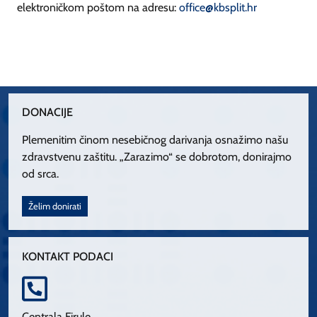
elektroničkom poštom na adresu:
office@kbsplit.hr
DONACIJE
Plemenitim činom nesebičnog darivanja osnažimo našu
zdravstvenu zaštitu. „Zarazimo“ se dobrotom, donirajmo
od srca.
Želim donirati
KONTAKT PODACI
Centrala Firule