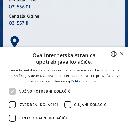
021 556 111
Centrala Križine
021 557 111
×
Spinčićeva 1, 21000 Split
Ova internetska stranica
Hrvatska
upotrebljava kolačiće.
CROATIAN
Ova internetska stranica upotrebljava kolačiće u svrhe poboljšanja
korisničkog iskustva. Uporabom internetske stranice prihvaćate sve
ENGLISH
kolačiće sukladno našoj
Politici kolačića.
office@kbsplit.hr
NUŽNO POTREBNI KOLAČIĆI
LINKOVI
IZVEDBENI KOLAČIĆI
CILJANI KOLAČIĆI
Uvjeti korištenja
FUNKCIONALNI KOLAČIĆI
Izjava o pristupačnosti