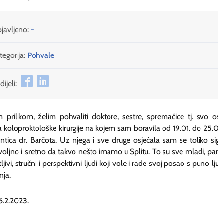
javljeno:
-
tegorija:
Pohvale
ijeli:
prilikom, želim pohvaliti doktore, sestre, spremačice tj. svo o
a koloproktološke kirurgije na kojem sam boravila od 19.01. do 25.0
entica dr. Barčota. Uz njega i sve druge osjećala sam se toliko si
oljno i sretno da takvo nešto imamo u Splitu. To su sve mladi, pa
ljivi, stručni i perspektivni ljudi koji vole i rade svoj posao s puno lj
nja.
 6.2.2023.