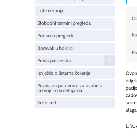
Liste čekanja
Ob
Slobodni termini pregleda
Ka
Podaci o pregledu
Boravak u bolnici
Pod
Prava pacijenata
Izvješća o listama čekanja
Ovom 
odjel
Prijava za putovnicu za osobe s
pacij
razvojnim smetnjama
zadov
Kućni red
susret
ulaga
L. V.,