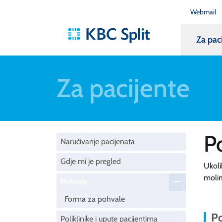
Webmail
Za pac
Za pacijente
P
Naručivanje pacijenata
Gdje mi je pregled
Ukoli
moli
Pohvale
Forma za pohvale
Po
Poliklinike i upute pacijentima