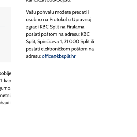
Vašu pohvalu možete predati i
osobno na Protokol u Upravnoj
zgradi KBC Split na Firulama,
poslati poštom na adresu: KBC
Split, Spinčićeva 1, 21 000 Split ili
poslati elektroničkom poštom na
adresu:
office@kbsplit.hr
soblje
1. kao
gurno,
metni,
ubavi i