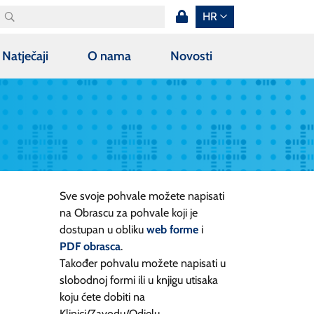
HR
Natječaji
O nama
Novosti
Sve svoje pohvale možete napisati
na Obrascu za pohvale koji je
dostupan u obliku
web forme
i
PDF obrasca
.
Također pohvalu možete napisati u
slobodnoj formi ili u knjigu utisaka
koju ćete dobiti na
Klinici/Zavodu/Odjelu.