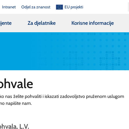
Intranet
Odjel za znanost
EU projekti
ijente
Za djelatnike
Korisne informacije
ohvale
ko nas želite pohvaliti i iskazati zadovoljstvo pruženom uslugom
mo napišite nam.
hvala, L.V.