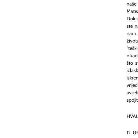
naše 
Matea
Dok s
ste n
nam b
život
"tešk
nikad
što s
izlas
iskre
vrije
uvije
spoji
HVALA
12. 0