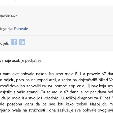
javljeno:
-
tegorija:
Pohvale
ijeli:
 moje osoblje pedijatrije!
m Vam ove pohvale nakon što smo moja E. i ja provele 67 da
 odjelu, prvo na neuropedijatriji, a zatim na dojenčadi!! Nikad 
moći dovoljno zahvaliti za svu pomoć, strpljenje i ljubav koju s
 osjetile s Vaše strane!! Tu se radi o 67 dana, a ne par dana boln
 da je moje iskustvo još vrijednije! U teškoj dijagnozi za E. baš 
evale posebnu vjeru da će sve biti kako treba!! Našoj dr. Ma
jerno hvala na stručnosti i ona zaslužuje sve pohvale ovog svi