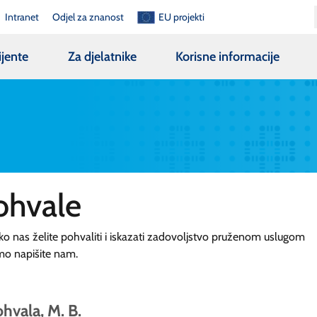
Intranet
Odjel za znanost
EU projekti
ijente
Za djelatnike
Korisne informacije
ohvale
ko nas želite pohvaliti i iskazati zadovoljstvo pruženom uslugom
mo napišite nam.
hvala, M. B.