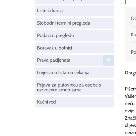
Liste čekanja
Ob
Slobodni termini pregleda
Ka
Podaci o pregledu
Boravak u bolnici
Pod
Prava pacijenata
Izvješća o listama čekanja
Drago
Prijava za putovnicu za osobe s
Piše
razvojnim smetnjama
Vašem
Kućni red
neću 
dvije
Znači
ulij
neizm