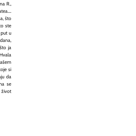
na R.,
ea....
a, što
to ste
 put u
 dana,
što ja
 Hvala
 našem
oje si
aju da
ima se
 život