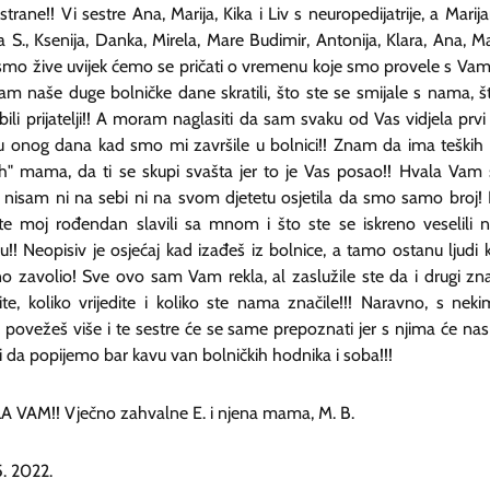
strane!! Vi sestre Ana, Marija, Kika i Liv s neuropedijatrije, a Marija
 S., Ksenija, Danka, Mirela, Mare Budimir, Antonija, Klara, Ana, Mat
mo žive uvijek ćemo se pričati o vremenu koje smo provele s Vam
am naše duge bolničke dane skratili, što ste se smijale s nama, š
ili prijatelji!! A moram naglasiti da sam svaku od Vas vidjela prvi
u onog dana kad smo mi završile u bolnici!! Znam da ima teških
ih" mama, da ti se skupi svašta jer to je Vas posao!! Hvala Vam 
 nisam ni na sebi ni na svom djetetu osjetila da smo samo broj!
te moj rođendan slavili sa mnom i što ste se iskreno veselili
ku!! Neopisiv je osjećaj kad izađeš iz bolnice, a tamo ostanu ljudi k
no zavolio! Sve ovo sam Vam rekla, al zaslužile ste da i drugi zn
dite, koliko vrijedite i koliko ste nama značile!!! Naravno, s nek
k povežeš više i te sestre će se same prepoznati jer s njima će nas
ti da popijemo bar kavu van bolničkih hodnika i soba!!!
 VAM!! Vječno zahvalne E. i njena mama, M. B.
5. 2022.