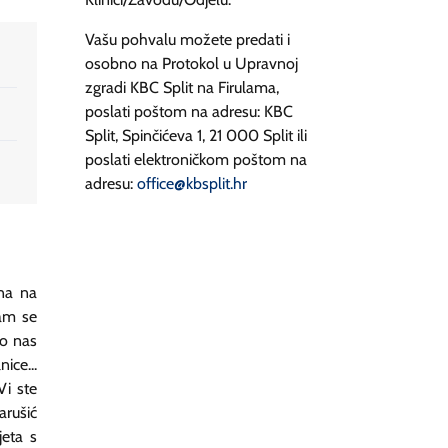
Vašu pohvalu možete predati i
osobno na Protokol u Upravnoj
zgradi KBC Split na Firulama,
poslati poštom na adresu: KBC
Split, Spinčićeva 1, 21 000 Split ili
poslati elektroničkom poštom na
adresu:
office@kbsplit.hr
na na
Vam se
mo nas
ice...
Vi ste
rušić
jeta s