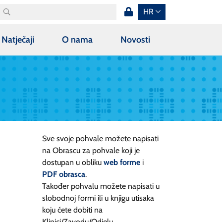
HR
Natječaji
O nama
Novosti
Sve svoje pohvale možete napisati
na Obrascu za pohvale koji je
dostupan u obliku
web forme
i
PDF obrasca
.
Također pohvalu možete napisati u
slobodnoj formi ili u knjigu utisaka
koju ćete dobiti na
Klinici/Zavodu/Odjelu.