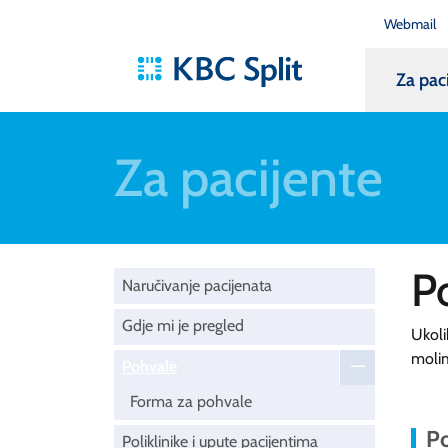
Webmail
Za pac
Za pacijente
P
Naručivanje pacijenata
Gdje mi je pregled
Ukoli
moli
Pohvale
Forma za pohvale
Po
Poliklinike i upute pacijentima