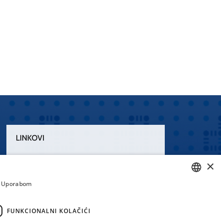
LINKOVI
Uvjeti korištenja
×
Izjava o pristupačnosti
a. Uporabom
CROATIAN
ENGLISH
FUNKCIONALNI KOLAČIĆI