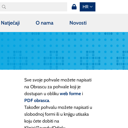
HR
Natječaji
O nama
Novosti
Sve svoje pohvale možete napisati
na Obrascu za pohvale koji je
dostupan u obliku
web forme
i
PDF obrasca
.
Također pohvalu možete napisati u
slobodnoj formi ili u knjigu utisaka
koju ćete dobiti na
Klinici/Zavodu/Odjelu.