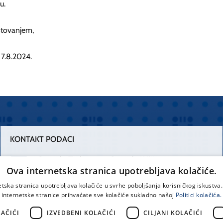
u.
štovanjem,
, 7.8.2024.
KONTAKT PODACI
Centrala Firule
Centrala Križine
Ova internetska stranica upotrebljava kolačiće.
021 556 111
021 557 111
etska stranica upotrebljava kolačiće u svrhe poboljšanja korisničkog iskustv
internetske stranice prihvaćate sve kolačiće sukladno našoj
Politici kolačića.
Spinčićeva 1,
office@kbsplit.hr
21000 Split
AČIĆI
IZVEDBENI KOLAČIĆI
CILJANI KOLAČIĆI
Hrvatska