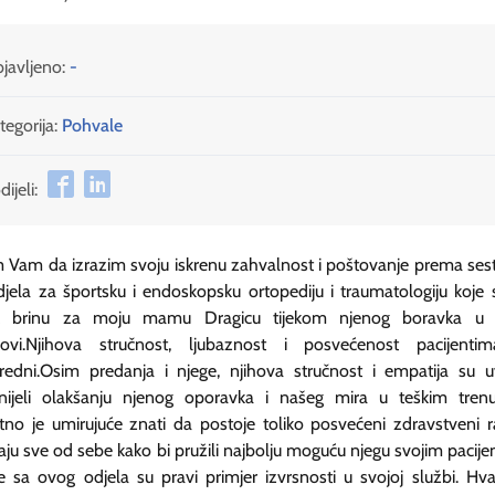
javljeno:
-
tegorija:
Pohvale
ijeli:
 Vam da izrazim svoju iskrenu zahvalnost i poštovanje prema se
jela za športsku i endoskopsku ortopediju i traumatologiju koje 
ek brinu za moju mamu Dragicu tijekom njenog boravka u 
novi.Njihova stručnost, ljubaznost i posvećenost pacijenti
redni.Osim predanja i njege, njihova stručnost i empatija su u
inijeli olakšanju njenog oporavka i našeg mira u teškim trenu
tno je umirujuće znati da postoje toliko posvećeni zdravstveni r
daju sve od sebe kako bi pružili najbolju moguću njegu svojim pacije
e sa ovog odjela su pravi primjer izvrsnosti u svojoj službi. Hv