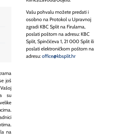
Vašu pohvalu možete predati i
osobno na Protokol u Upravnoj
zgradi KBC Split na Firulama,
poslati poštom na adresu: KBC
Split, Spinčićeva 1, 21 000 Split ili
poslati elektroničkom poštom na
adresu:
office@kbsplit.hr
strama
se još
Vašoj
ma su
velike
cima.
adnici
ntima.
ala na