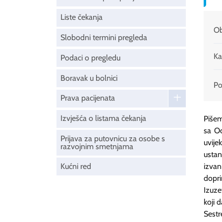
Liste čekanja
Ob
Slobodni termini pregleda
Ka
Podaci o pregledu
Boravak u bolnici
Pod
Prava pacijenata
Izvješća o listama čekanja
Pišem
sa Od
Prijava za putovnicu za osobe s
uvij
razvojnim smetnjama
usta
Kućni red
izvan
dopr
Izuze
koji 
Sestr