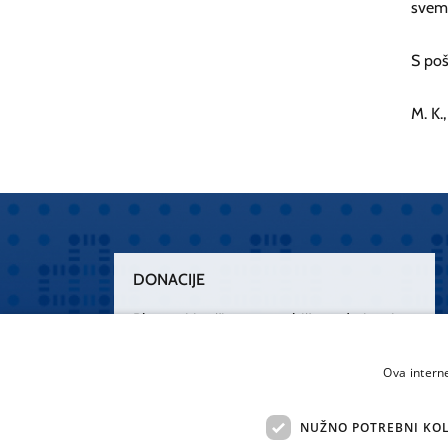
svem
S po
M. K.
DONACIJE
Plemenitim činom nesebičnog darivanja
osnažimo našu zdravstvenu zaštitu.
„Zarazimo“ se dobrotom, donirajmo od
Ova intern
srca.
NUŽNO POTREBNI KOL
Želim donirati