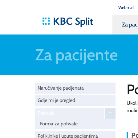
Webmail
Za pac
Za pacijente
P
Naručivanje pacijenata
Gdje mi je pregled
Ukoli
moli
Pohvale
Forma za pohvale
Po
Poliklinike i upute pacijentima