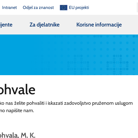
Intranet
Odjel za znanost
EU projekti
ijente
Za djelatnike
Korisne informacije
ohvale
ko nas želite pohvaliti i iskazati zadovoljstvo pruženom uslugom
mo napišite nam.
hvala, M. K.