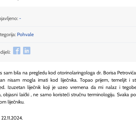
javljeno:
-
tegorija:
Pohvale
ijeli:
 sam bila na pregledu kod otorinolaringologa dr. Borisa Petrovića.
an nisam mogla imati kod liječnika. Topao prijem, temeljit i s
ed. Izuzetan liječnik koji je uzeo vremena da mi nalaz i tegob
 objasni laički , ne samo koristeći stručnu terminologiju. Svaka p
m liječniku.
, 22.11.2024.