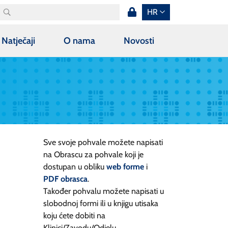
HR
Natječaji
O nama
Novosti
Sve svoje pohvale možete napisati
na Obrascu za pohvale koji je
dostupan u obliku
web forme
i
PDF obrasca
.
Također pohvalu možete napisati u
slobodnoj formi ili u knjigu utisaka
koju ćete dobiti na
Klinici/Zavodu/Odjelu.