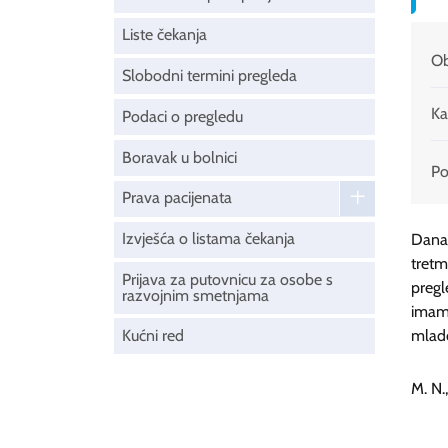
Liste čekanja
Ob
Slobodni termini pregleda
Ka
Podaci o pregledu
Boravak u bolnici
Pod
Prava pacijenata
Izvješća o listama čekanja
Danas
tretm
Prijava za putovnicu za osobe s
pregl
razvojnim smetnjama
imam,
Kućni red
mlado
M. N.