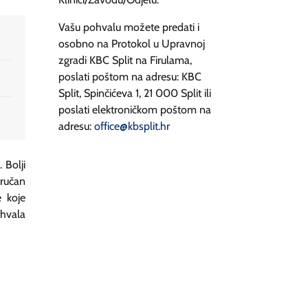
Vašu pohvalu možete predati i
osobno na Protokol u Upravnoj
zgradi KBC Split na Firulama,
poslati poštom na adresu: KBC
Split, Spinčićeva 1, 21 000 Split ili
poslati elektroničkom poštom na
adresu:
office@kbsplit.hr
 Bolji
tručan
e koje
ohvala