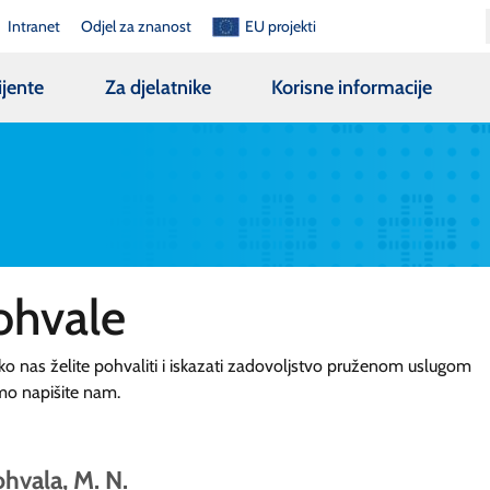
Intranet
Odjel za znanost
EU projekti
ijente
Za djelatnike
Korisne informacije
ohvale
ko nas želite pohvaliti i iskazati zadovoljstvo pruženom uslugom
mo napišite nam.
hvala, M. N.