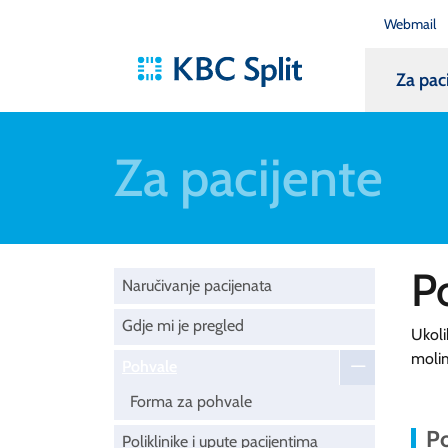
Webmail
Za pac
Za pacijente
P
Naručivanje pacijenata
Gdje mi je pregled
Ukoli
moli
Pohvale
Forma za pohvale
Po
Poliklinike i upute pacijentima