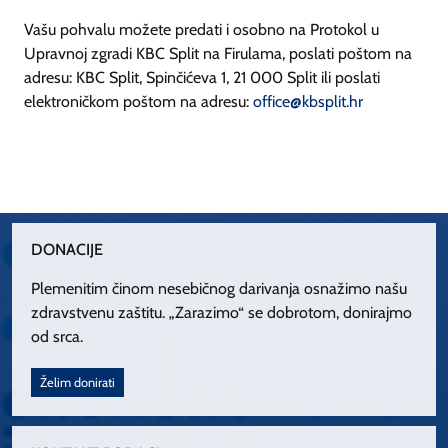
Vašu pohvalu možete predati i osobno na Protokol u
Upravnoj zgradi KBC Split na Firulama, poslati poštom na
adresu: KBC Split, Spinčićeva 1, 21 000 Split ili poslati
elektroničkom poštom na adresu:
office@kbsplit.hr
DONACIJE
Plemenitim činom nesebičnog darivanja osnažimo našu
zdravstvenu zaštitu. „Zarazimo“ se dobrotom, donirajmo
od srca.
Želim donirati