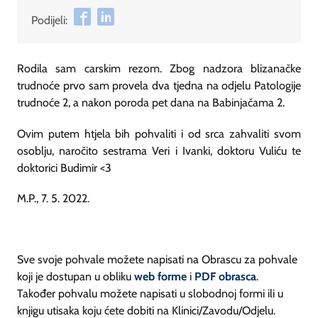
Podijeli:
Rodila sam carskim rezom. Zbog nadzora blizanačke
trudnoće prvo sam provela dva tjedna na odjelu Patologije
trudnoće 2, a nakon poroda pet dana na Babinjačama 2.
Ovim putem htjela bih pohvaliti i od srca zahvaliti svom
osoblju, naročito sestrama Veri i Ivanki, doktoru Vuliću te
doktorici Budimir <3
M.P., 7. 5. 2022.
Sve svoje pohvale možete napisati na Obrascu za pohvale
koji je dostupan u obliku
web forme
i
PDF obrasca
.
Također pohvalu možete napisati u slobodnoj formi ili u
knjigu utisaka koju ćete dobiti na Klinici/Zavodu/Odjelu.