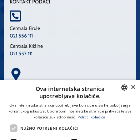
KONTAKT PODACI
Centrala Firule
021 556 111
Centrala Križine
021 557 111
×
Spinčićeva 1, 21000 Split
Ova internetska stranica
Hrvatska
upotrebljava kolačiće.
CROATIAN
Ova internetska stranica upotrebljava kolačiće u svrhe poboljšanja
korisničkog iskustva. Uporabom internetske stranice prihvaćate sve
ENGLISH
kolačiće sukladno našoj
Politici kolačića.
office@kbsplit.hr
NUŽNO POTREBNI KOLAČIĆI