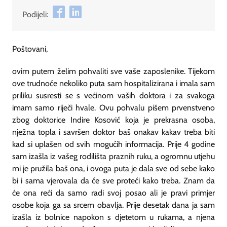
Podijeli:
Poštovani,
ovim putem želim pohvaliti sve vaše zaposlenike. Tijekom
ove trudnoće nekoliko puta sam hospitalizirana i imala sam
priliku susresti se s većinom vaših doktora i za svakoga
imam samo riječi hvale. Ovu pohvalu pišem prvenstveno
zbog doktorice Indire Kosović koja je prekrasna osoba,
nježna topla i savršen doktor baš onakav kakav treba biti
kad si uplašen od svih mogućih informacija. Prije 4 godine
sam izašla iz vašeg rodilišta praznih ruku, a ogromnu utjehu
mi je pružila baš ona, i ovoga puta je dala sve od sebe kako
bi i sama vjerovala da će sve proteći kako treba. Znam da
će ona reći da samo radi svoj posao ali je pravi primjer
osobe koja ga sa srcem obavlja. Prije desetak dana ja sam
izašla iz bolnice napokon s djetetom u rukama, a njena