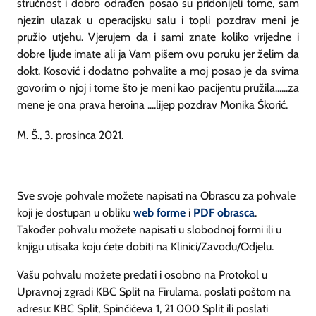
stručnost i dobro odrađen posao su pridonijeli tome, sam
njezin ulazak u operacijsku salu i topli pozdrav meni je
pružio utjehu. Vjerujem da i sami znate koliko vrijedne i
dobre ljude imate ali ja Vam pišem ovu poruku jer želim da
dokt. Kosović i dodatno pohvalite a moj posao je da svima
govorim o njoj i tome što je meni kao pacijentu pružila......za
mene je ona prava heroina ....lijep pozdrav Monika Škorić.
M. Š., 3. prosinca 2021.
Sve svoje pohvale možete napisati na Obrascu za pohvale
koji je dostupan u obliku
web forme
i
PDF obrasca
.
Također pohvalu možete napisati u slobodnoj formi ili u
knjigu utisaka koju ćete dobiti na Klinici/Zavodu/Odjelu.
Vašu pohvalu možete predati i osobno na Protokol u
Upravnoj zgradi KBC Split na Firulama, poslati poštom na
adresu: KBC Split, Spinčićeva 1, 21 000 Split ili poslati