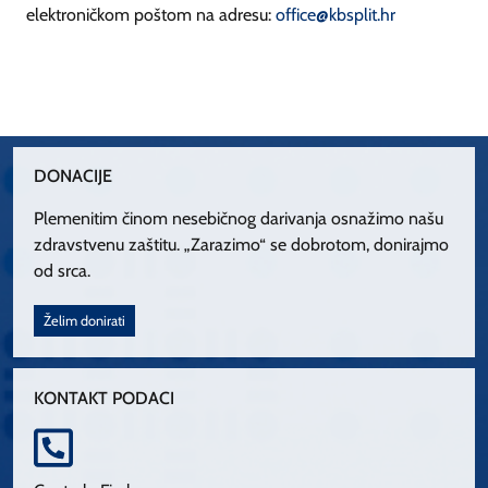
elektroničkom poštom na adresu:
office@kbsplit.hr
DONACIJE
Plemenitim činom nesebičnog darivanja osnažimo našu
zdravstvenu zaštitu. „Zarazimo“ se dobrotom, donirajmo
od srca.
Želim donirati
KONTAKT PODACI