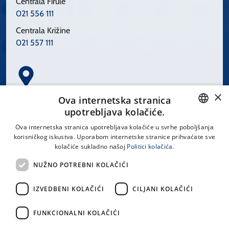
Centrala Firule
021 556 111
Centrala Križine
021 557 111
×
Spinčićeva 1, 21000 Split
Ova internetska stranica
Hrvatska
upotrebljava kolačiće.
CROATIAN
Ova internetska stranica upotrebljava kolačiće u svrhe poboljšanja
korisničkog iskustva. Uporabom internetske stranice prihvaćate sve
ENGLISH
kolačiće sukladno našoj
Politici kolačića.
office@kbsplit.hr
NUŽNO POTREBNI KOLAČIĆI
LINKOVI
IZVEDBENI KOLAČIĆI
CILJANI KOLAČIĆI
Uvjeti korištenja
FUNKCIONALNI KOLAČIĆI
Izjava o pristupačnosti