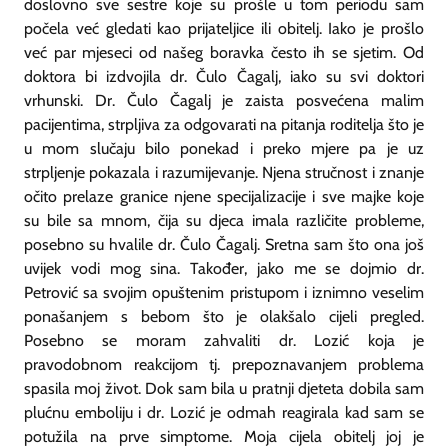
doslovno sve sestre koje su prošle u tom periodu sam
počela već gledati kao prijateljice ili obitelj. Iako je prošlo
već par mjeseci od našeg boravka često ih se sjetim. Od
doktora bi izdvojila dr. Čulo Čagalj, iako su svi doktori
vrhunski. Dr. Čulo Čagalj je zaista posvećena malim
pacijentima, strpljiva za odgovarati na pitanja roditelja što je
u mom slučaju bilo ponekad i preko mjere pa je uz
strpljenje pokazala i razumijevanje. Njena stručnost i znanje
očito prelaze granice njene specijalizacije i sve majke koje
su bile sa mnom, čija su djeca imala različite probleme,
posebno su hvalile dr. Čulo Čagalj. Sretna sam što ona još
uvijek vodi mog sina. Također, jako me se dojmio dr.
Petrović sa svojim opuštenim pristupom i iznimno veselim
ponašanjem s bebom što je olakšalo cijeli pregled.
Posebno se moram zahvaliti dr. Lozić koja je
pravodobnom reakcijom tj. prepoznavanjem problema
spasila moj život. Dok sam bila u pratnji djeteta dobila sam
plućnu emboliju i dr. Lozić je odmah reagirala kad sam se
potužila na prve simptome. Moja cijela obitelj joj je