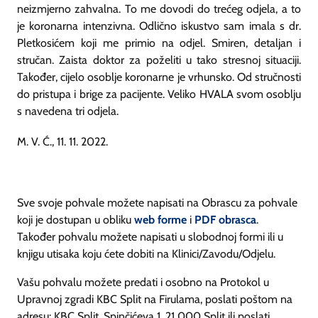
neizmjerno zahvalna. To me dovodi do trećeg odjela, a to
je koronarna intenzivna. Odlično iskustvo sam imala s dr.
Pletkosićem koji me primio na odjel. Smiren, detaljan i
stručan. Zaista doktor za poželiti u tako stresnoj situaciji.
Također, cijelo osoblje koronarne je vrhunsko. Od stručnosti
do pristupa i brige za pacijente. Veliko HVALA svom osoblju
s navedena tri odjela.
M. V. Ć., 11. 11. 2022.
Sve svoje pohvale možete napisati na Obrascu za pohvale
koji je dostupan u obliku
web forme
i
PDF obrasca
.
Također pohvalu možete napisati u slobodnoj formi ili u
knjigu utisaka koju ćete dobiti na Klinici/Zavodu/Odjelu.
Vašu pohvalu možete predati i osobno na Protokol u
Upravnoj zgradi KBC Split na Firulama, poslati poštom na
adresu: KBC Split, Spinčićeva 1, 21 000 Split ili poslati