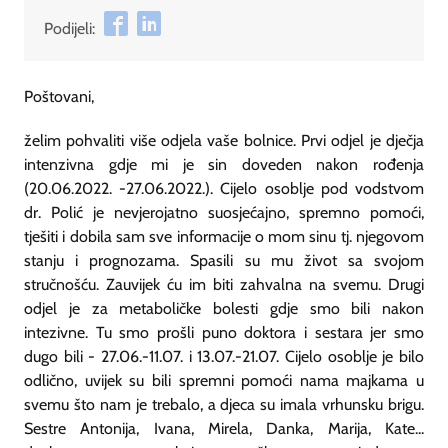
Podijeli:
Poštovani,
želim pohvaliti više odjela vaše bolnice. Prvi odjel je dječja
intenzivna gdje mi je sin doveden nakon rođenja
(20.06.2022. -27.06.2022.). Cijelo osoblje pod vodstvom
dr. Polić je nevjerojatno suosjećajno, spremno pomoći,
tješiti i dobila sam sve informacije o mom sinu tj. njegovom
stanju i prognozama. Spasili su mu život sa svojom
stručnošću. Zauvijek ću im biti zahvalna na svemu. Drugi
odjel je za metaboličke bolesti gdje smo bili nakon
intezivne. Tu smo prošli puno doktora i sestara jer smo
dugo bili - 27.06.-11.07. i 13.07.-21.07. Cijelo osoblje je bilo
odlično, uvijek su bili spremni pomoći nama majkama u
svemu što nam je trebalo, a djeca su imala vrhunsku brigu.
Sestre Antonija, Ivana, Mirela, Danka, Marija, Kate...