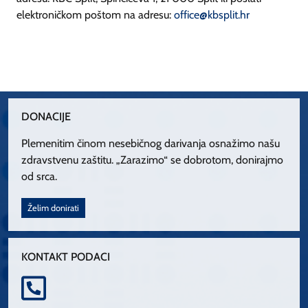
elektroničkom poštom na adresu:
office@kbsplit.hr
DONACIJE
Plemenitim činom nesebičnog darivanja osnažimo našu
zdravstvenu zaštitu. „Zarazimo“ se dobrotom, donirajmo
od srca.
Želim donirati
KONTAKT PODACI