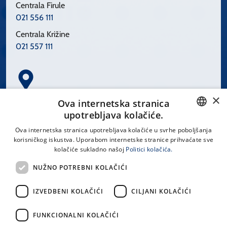
Centrala Firule
021 556 111
Centrala Križine
021 557 111
×
Spinčićeva 1, 21000 Split
Ova internetska stranica
Hrvatska
upotrebljava kolačiće.
CROATIAN
Ova internetska stranica upotrebljava kolačiće u svrhe poboljšanja
korisničkog iskustva. Uporabom internetske stranice prihvaćate sve
ENGLISH
kolačiće sukladno našoj
Politici kolačića.
office@kbsplit.hr
NUŽNO POTREBNI KOLAČIĆI
LINKOVI
IZVEDBENI KOLAČIĆI
CILJANI KOLAČIĆI
Uvjeti korištenja
FUNKCIONALNI KOLAČIĆI