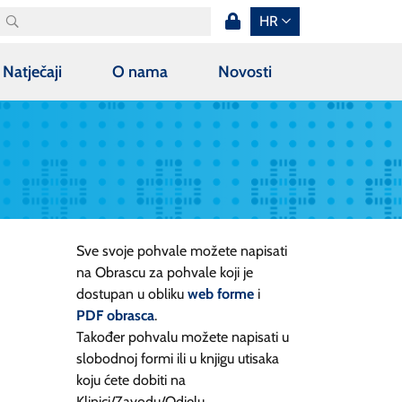
HR
Natječaji
O nama
Novosti
Sve svoje pohvale možete napisati
na Obrascu za pohvale koji je
dostupan u obliku
web forme
i
PDF obrasca
.
Također pohvalu možete napisati u
slobodnoj formi ili u knjigu utisaka
koju ćete dobiti na
Klinici/Zavodu/Odjelu.