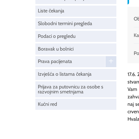
Liste čekanja
Ob
Slobodni termini pregleda
Ka
Podaci o pregledu
Boravak u bolnici
Pod
Prava pacijenata
Izvješća o listama čekanja
17.6. 
stvar
Prijava za putovnicu za osobe s
Vam 
razvojnim smetnjama
zahva
Kućni red
naj se
crven
Hvala