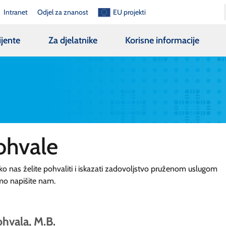
Intranet
Odjel za znanost
EU projekti
ijente
Za djelatnike
Korisne informacije
ohvale
ko nas želite pohvaliti i iskazati zadovoljstvo pruženom uslugom
mo napišite nam.
hvala, M.B.