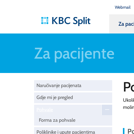
Webmail
Za pac
Za pacijente
P
Naručivanje pacijenata
Gdje mi je pregled
Ukoli
moli
Pohvale
Forma za pohvale
Po
Poliklinike i upute pacijentima