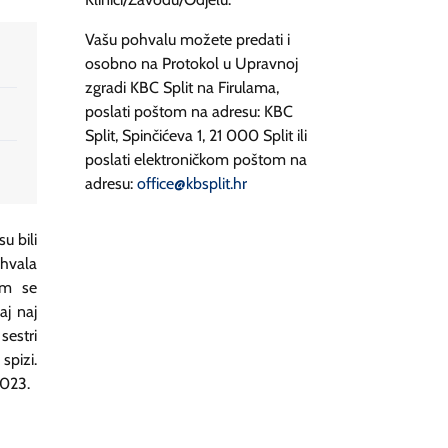
Vašu pohvalu možete predati i
osobno na Protokol u Upravnoj
zgradi KBC Split na Firulama,
poslati poštom na adresu: KBC
Split, Spinčićeva 1, 21 000 Split ili
poslati elektroničkom poštom na
adresu:
office@kbsplit.hr
su bili
 hvala
am se
aj naj
 sestri
spizi.
2023.