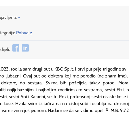
javljeno:
-
tegorija:
Pohvale
ijeli:
2023. rodila sam drugi put u KBC Split. I prvi put prije tri godine svi 
no ljubazni. Ovaj put od doktora koji me porodio (ne znam ime),
doktore, do sestara. Svima bih poželjela takav porod. Mor
liti najljubaznijim i najboljim medicinskim sestrama, sestri Elzi, n
stri, sestri Ani i Katarini, sestri Rozi, prekrasnoj sestri ricaste kose i
e kose. Hvala svim čistačicama na čistoj sobi i osoblju na ukusnoj 
 vam svima još jednom. Nadam se da se vidimo opet 🤞 M.B. 9.7.