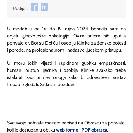
Podijeli:
U razdoblju od 16. do 19. rujna 2024. boravila sam na
odjelu ginekološke onkologije. Ovim putem bih uputila
pohvale dr. Borisu Deliću i osoblju Klinike za ženske bolesti
i porode, na profesionalnom i nadasve ljudskom pristupu.
U moru loših vijesti i rapidnom gubitku empatičnosti,
humani pristup liječnika i osoblja Klinike svakako treba
istaknuti kao primjer onoga kako bi zdravstveni sustav
trebao izgledati. Srdačan pozdrav.
Sve svoje pohvale možete napisati na Obrascu za pohvale
koji je dostupan u obliku
web forme
i
PDF obrasca
.