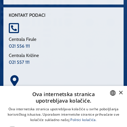
KONTAKT PODACI
Centrala Firule
021 556 111
Centrala Križine
021 557 111
×
Spinčićeva 1, 21000 Split
Ova internetska stranica
Hrvatska
upotrebljava kolačiće.
CROATIAN
Ova internetska stranica upotrebljava kolačiće u svrhe poboljšanja
korisničkog iskustva. Uporabom internetske stranice prihvaćate sve
ENGLISH
kolačiće sukladno našoj
Politici kolačića.
office@kbsplit.hr