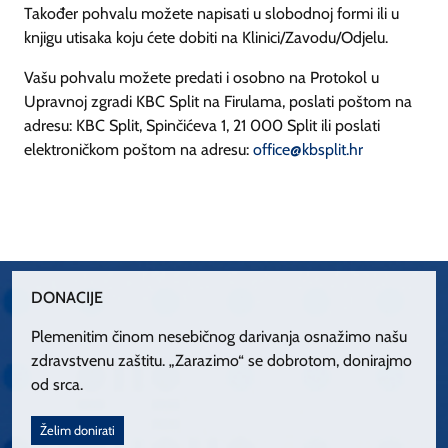
Također pohvalu možete napisati u slobodnoj formi ili u
knjigu utisaka koju ćete dobiti na Klinici/Zavodu/Odjelu.
Vašu pohvalu možete predati i osobno na Protokol u
Upravnoj zgradi KBC Split na Firulama, poslati poštom na
adresu: KBC Split, Spinčićeva 1, 21 000 Split ili poslati
elektroničkom poštom na adresu:
office@kbsplit.hr
DONACIJE
Plemenitim činom nesebičnog darivanja osnažimo našu
zdravstvenu zaštitu. „Zarazimo“ se dobrotom, donirajmo
od srca.
Želim donirati