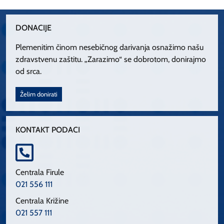
DONACIJE
Plemenitim činom nesebičnog darivanja osnažimo našu
zdravstvenu zaštitu. „Zarazimo“ se dobrotom, donirajmo
od srca.
Želim donirati
KONTAKT PODACI
Centrala Firule
021 556 111
Centrala Križine
021 557 111