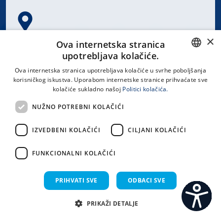
×
Spinčićeva 1, 21000 Split
Ova internetska stranica
Hrvatska
upotrebljava kolačiće.
CROATIAN
Ova internetska stranica upotrebljava kolačiće u svrhe poboljšanja
korisničkog iskustva. Uporabom internetske stranice prihvaćate sve
ENGLISH
kolačiće sukladno našoj
Politici kolačića.
office@kbsplit.hr
NUŽNO POTREBNI KOLAČIĆI
LINKOVI
IZVEDBENI KOLAČIĆI
CILJANI KOLAČIĆI
Uvjeti korištenja
FUNKCIONALNI KOLAČIĆI
Izjava o pristupačnosti
PRIHVATI SVE
ODBACI SVE
PRIKAŽI DETALJE
C
S
Sva prava pridržana KBC Split 2026.