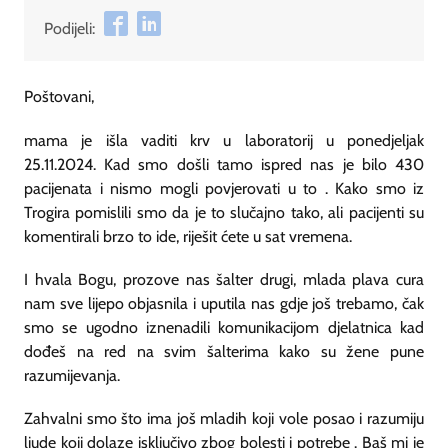
Podijeli:
Poštovani,
mama je išla vaditi krv u laboratorij u ponedjeljak
25.11.2024. Kad smo došli tamo ispred nas je bilo 430
pacijenata i nismo mogli povjerovati u to . Kako smo iz
Trogira pomislili smo da je to slučajno tako, ali pacijenti su
komentirali brzo to ide, riješit ćete u sat vremena.
I hvala Bogu, prozove nas šalter drugi, mlada plava cura
nam sve lijepo objasnila i uputila nas gdje još trebamo, čak
smo se ugodno iznenadili komunikacijom djelatnica kad
dođeš na red na svim šalterima kako su žene pune
razumijevanja.
Zahvalni smo što ima još mladih koji vole posao i razumiju
ljude koji dolaze isključivo zbog bolesti i potrebe . Baš mi je