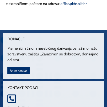
elektroničkom poštom na adresu:
office@kbsplit.hr
DONACIJE
Plemenitim činom nesebičnog darivanja osnažimo našu
zdravstvenu zaštitu. „Zarazimo“ se dobrotom, donirajmo
od srca.
Želim donirati
KONTAKT PODACI