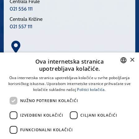
Centrala Firule
021 556 111
Centrala Križine
021 557 111
×
Spinčićeva 1, 21000 Split
Ova internetska stranica
Hrvatska
upotrebljava kolačiće.
CROATIAN
Ova internetska stranica upotrebljava kolačiće u svrhe poboljšanja
korisničkog iskustva. Uporabom internetske stranice prihvaćate sve
ENGLISH
kolačiće sukladno našoj
Politici kolačića.
office@kbsplit.hr
NUŽNO POTREBNI KOLAČIĆI
LINKOVI
IZVEDBENI KOLAČIĆI
CILJANI KOLAČIĆI
Uvjeti korištenja
FUNKCIONALNI KOLAČIĆI
Izjava o pristupačnosti