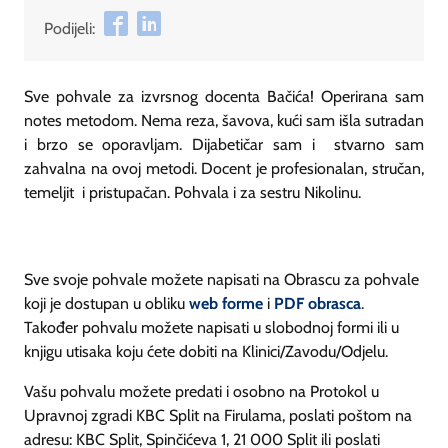
Podijeli:
Sve pohvale za izvrsnog docenta Bačića! Operirana sam
notes metodom. Nema reza, šavova, kući sam išla sutradan
i brzo se oporavljam. Dijabetičar sam i stvarno sam
zahvalna na ovoj metodi. Docent je profesionalan, stručan,
temeljit i pristupačan. Pohvala i za sestru Nikolinu.
Sve svoje pohvale možete napisati na Obrascu za pohvale
koji je dostupan u obliku
web forme
i
PDF obrasca
.
Također pohvalu možete napisati u slobodnoj formi ili u
knjigu utisaka koju ćete dobiti na Klinici/Zavodu/Odjelu.
Vašu pohvalu možete predati i osobno na Protokol u
Upravnoj zgradi KBC Split na Firulama, poslati poštom na
adresu: KBC Split, Spinčićeva 1, 21 000 Split ili poslati