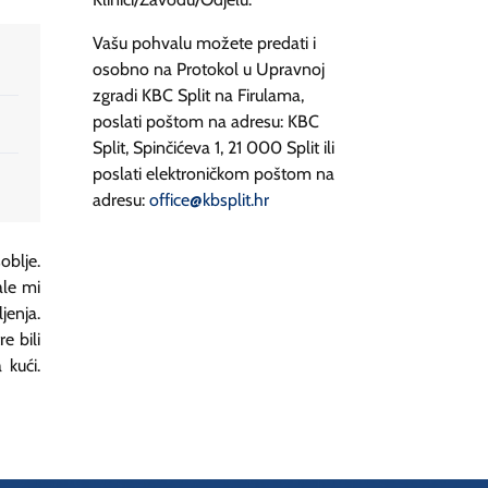
Vašu pohvalu možete predati i
osobno na Protokol u Upravnoj
zgradi KBC Split na Firulama,
poslati poštom na adresu: KBC
Split, Spinčićeva 1, 21 000 Split ili
poslati elektroničkom poštom na
adresu:
office@kbsplit.hr
oblje.
ale mi
jenja.
e bili
 kući.