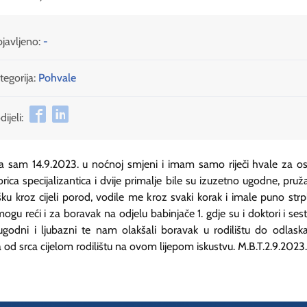
javljeno:
-
tegorija:
Pohvale
ijeli:
a sam 14.9.2023. u noćnoj smjeni i imam samo riječi hvale za os
rica specijalizantica i dvije primalje bile su izuzetno ugodne, pruž
ku kroz cijeli porod, vodile me kroz svaki korak i imale puno strpl
mogu reći i za boravak na odjelu babinjače 1. gdje su i doktori i sestr
ugodni i ljubazni te nam olakšali boravak u rodilištu do odlaska
 od srca cijelom rodilištu na ovom lijepom iskustvu. M.B.T.2.9.2023.