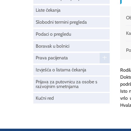
Liste čekanja
Ob
Slobodni termini pregleda
Ka
Podaci o pregledu
Boravak u bolnici
Pod
Prava pacijenata
Izvješća o listama čekanja
Rodil
Dokto
Prijava za putovnicu za osobe s
podrš
razvojnim smetnjama
Isto 
Kućni red
vrlo 
Hvala