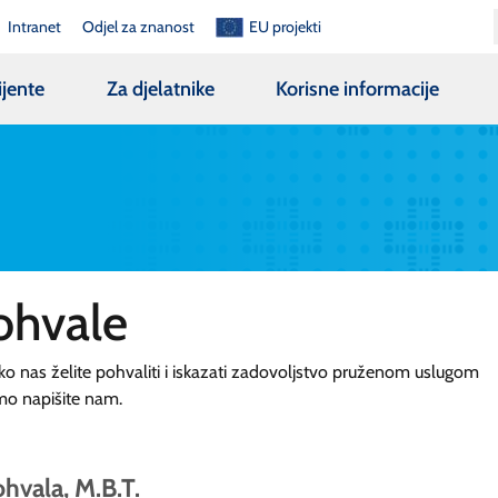
Intranet
Odjel za znanost
EU projekti
ijente
Za djelatnike
Korisne informacije
ohvale
ko nas želite pohvaliti i iskazati zadovoljstvo pruženom uslugom
mo napišite nam.
hvala, M.B.T.