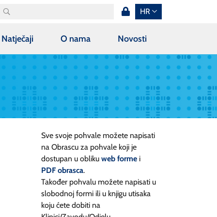
HR
Natječaji
O nama
Novosti
Sve svoje pohvale možete napisati
na Obrascu za pohvale koji je
dostupan u obliku
web forme
i
PDF obrasca
.
Također pohvalu možete napisati u
slobodnoj formi ili u knjigu utisaka
koju ćete dobiti na
Klinici/Zavodu/Odjelu.