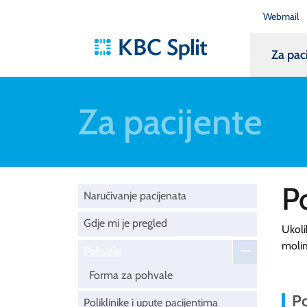
Webmail
Za pac
Za pacijente
P
Naručivanje pacijenata
Gdje mi je pregled
Ukoli
moli
Pohvale
Forma za pohvale
Po
Poliklinike i upute pacijentima