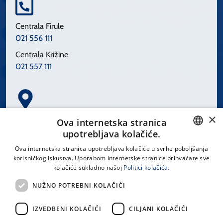
Centrala Firule
021 556 111
Centrala Križine
021 557 111
×
Spinčićeva 1, 21000 Split
Ova internetska stranica
Hrvatska
upotrebljava kolačiće.
CROATIAN
Ova internetska stranica upotrebljava kolačiće u svrhe poboljšanja
korisničkog iskustva. Uporabom internetske stranice prihvaćate sve
ENGLISH
kolačiće sukladno našoj
Politici kolačića.
office@kbsplit.hr
NUŽNO POTREBNI KOLAČIĆI
LINKOVI
IZVEDBENI KOLAČIĆI
CILJANI KOLAČIĆI