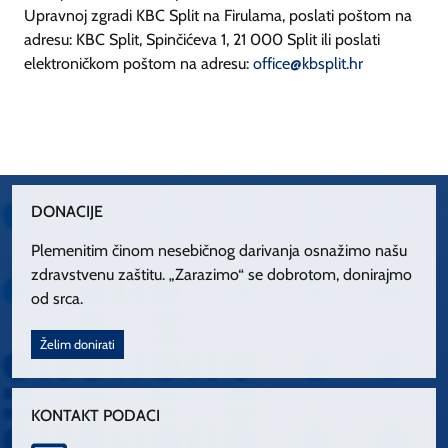
Upravnoj zgradi KBC Split na Firulama, poslati poštom na
adresu: KBC Split, Spinčićeva 1, 21 000 Split ili poslati
elektroničkom poštom na adresu:
office@kbsplit.hr
DONACIJE
Plemenitim činom nesebičnog darivanja osnažimo našu
zdravstvenu zaštitu. „Zarazimo“ se dobrotom, donirajmo
od srca.
Želim donirati
KONTAKT PODACI