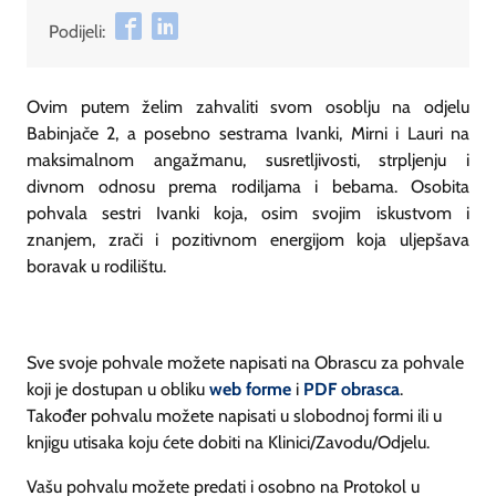
Podijeli:
Ovim putem želim zahvaliti svom osoblju na odjelu
Babinjače 2, a posebno sestrama Ivanki, Mirni i Lauri na
maksimalnom angažmanu, susretljivosti, strpljenju i
divnom odnosu prema rodiljama i bebama. Osobita
pohvala sestri Ivanki koja, osim svojim iskustvom i
znanjem, zrači i pozitivnom energijom koja uljepšava
boravak u rodilištu.
Sve svoje pohvale možete napisati na Obrascu za pohvale
koji je dostupan u obliku
web forme
i
PDF obrasca
.
Također pohvalu možete napisati u slobodnoj formi ili u
knjigu utisaka koju ćete dobiti na Klinici/Zavodu/Odjelu.
Vašu pohvalu možete predati i osobno na Protokol u