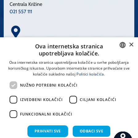
Centrala Križine
021 557 111
×
Spinčićeva 1, 21000 Split
Ova internetska stranica
Hrvatska
upotrebljava kolačiće.
CROATIAN
Ova internetska stranica upotrebljava kolačiće u svrhe poboljšanja
korisničkog iskustva. Uporabom internetske stranice prihvaćate sve
ENGLISH
kolačiće sukladno našoj
Politici kolačića.
office@kbsplit.hr
NUŽNO POTREBNI KOLAČIĆI
LINKOVI
IZVEDBENI KOLAČIĆI
CILJANI KOLAČIĆI
Uvjeti korištenja
FUNKCIONALNI KOLAČIĆI
Izjava o pristupačnosti
PRIHVATI SVE
ODBACI SVE