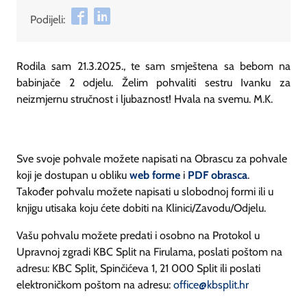
Podijeli:
Rodila sam 21.3.2025., te sam smještena sa bebom na
babinjače 2 odjelu. Želim pohvaliti sestru Ivanku za
neizmjernu stručnost i ljubaznost! Hvala na svemu. M.K.
Sve svoje pohvale možete napisati na Obrascu za pohvale
koji je dostupan u obliku
web forme
i
PDF obrasca
.
Također pohvalu možete napisati u slobodnoj formi ili u
knjigu utisaka koju ćete dobiti na Klinici/Zavodu/Odjelu.
Vašu pohvalu možete predati i osobno na Protokol u
Upravnoj zgradi KBC Split na Firulama, poslati poštom na
adresu: KBC Split, Spinčićeva 1, 21 000 Split ili poslati
elektroničkom poštom na adresu:
office@kbsplit.hr