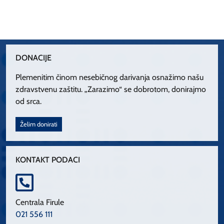
DONACIJE
Plemenitim činom nesebičnog darivanja osnažimo našu
zdravstvenu zaštitu. „Zarazimo“ se dobrotom, donirajmo
od srca.
Želim donirati
KONTAKT PODACI
Centrala Firule
021 556 111