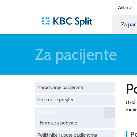
Webmail
Za pac
Za pacijente
P
Naručivanje pacijenata
Gdje mi je pregled
Ukoli
moli
Pohvale
Forma za pohvale
Po
Poliklinike i upute pacijentima