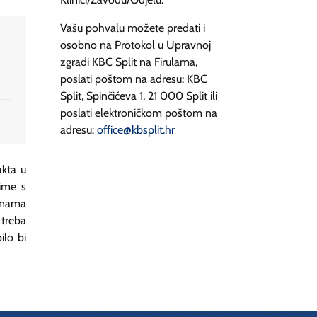
Vašu pohvalu možete predati i
osobno na Protokol u Upravnoj
zgradi KBC Split na Firulama,
poslati poštom na adresu: KBC
Split, Spinčićeva 1, 21 000 Split ili
poslati elektroničkom poštom na
adresu:
office@kbsplit.hr
akta u
aime s
e nama
 treba
ilo bi