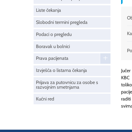
Liste čekanja
Ob
Slobodni termini pregleda
Ka
Podaci o pregledu
Boravak u bolnici
Pod
Prava pacijenata
Izvješća o listama čekanja
Jučer
KBC F
Prijava za putovnicu za osobe s
tolik
razvojnim smetnjama
pacij
Kućni red
radit
svima