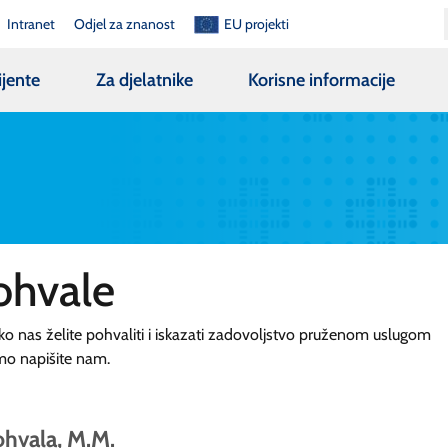
Intranet
Odjel za znanost
EU projekti
ijente
Za djelatnike
Korisne informacije
ohvale
ko nas želite pohvaliti i iskazati zadovoljstvo pruženom uslugom
mo napišite nam.
hvala, M.M.