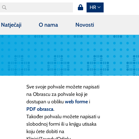
HR
Natječaji
O nama
Novosti
Sve svoje pohvale možete napisati
na Obrascu za pohvale koji je
dostupan u obliku
web forme
i
PDF obrasca
.
Također pohvalu možete napisati u
slobodnoj formi ili u knjigu utisaka
koju ćete dobiti na
Klinici/Zavodu/Odjelu.