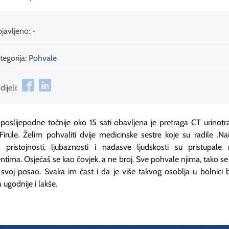
javljeno:
-
tegorija:
Pohvale
ijeli:
 poslijepodne točnije oko 15 sati obavljena je pretraga CT urinotr
irule. Želim pohvaliti dvije medicinske sestre koje su radile .N
o pristojnosti, ljubaznosti i nadasve ljudskosti su pristupal
entima. Osjećaš se kao čovjek, a ne broj. Sve pohvale njima, tako se
i svoj posao. Svaka im čast i da je više takvog osoblja u bolnici b
 ugodnije i lakše.