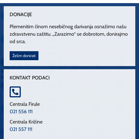
DONACIJE
Plemenitim činom nesebičnog darivanja osnažimo našu
zdravstvenu zaštitu. „Zarazimo“ se dobrotom, donirajmo
od srca.
Želim donirati
KONTAKT PODACI
Centrala Firule
021 556 111
Centrala Križine
021 557 111