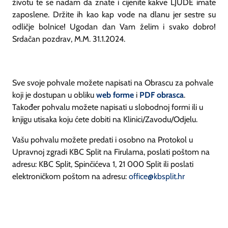
životu te se nadam da znate i cijenite kakve LJUDE imate
zaposlene. Držite ih kao kap vode na dlanu jer sestre su
odličje bolnice! Ugodan dan Vam želim i svako dobro!
Srdačan pozdrav, M.M. 31.1.2024.
Sve svoje pohvale možete napisati na Obrascu za pohvale
koji je dostupan u obliku
web forme
i
PDF obrasca
.
Također pohvalu možete napisati u slobodnoj formi ili u
knjigu utisaka koju ćete dobiti na Klinici/Zavodu/Odjelu.
Vašu pohvalu možete predati i osobno na Protokol u
Upravnoj zgradi KBC Split na Firulama, poslati poštom na
adresu: KBC Split, Spinčićeva 1, 21 000 Split ili poslati
elektroničkom poštom na adresu:
office@kbsplit.hr