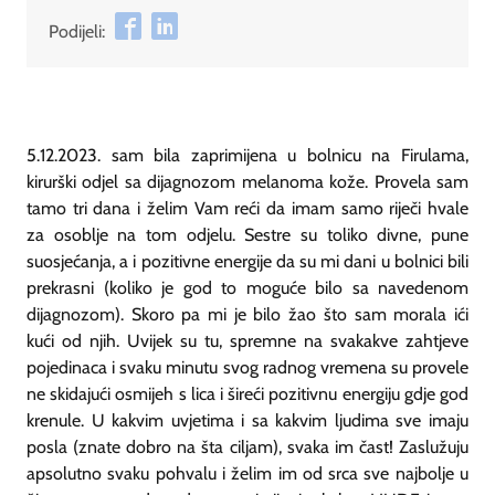
Podijeli:
5.12.2023. sam bila zaprimijena u bolnicu na Firulama,
kirurški odjel sa dijagnozom melanoma kože. Provela sam
tamo tri dana i želim Vam reći da imam samo riječi hvale
za osoblje na tom odjelu. Sestre su toliko divne, pune
suosjećanja, a i pozitivne energije da su mi dani u bolnici bili
prekrasni (koliko je god to moguće bilo sa navedenom
dijagnozom). Skoro pa mi je bilo žao što sam morala ići
kući od njih. Uvijek su tu, spremne na svakakve zahtjeve
pojedinaca i svaku minutu svog radnog vremena su provele
ne skidajući osmijeh s lica i šireći pozitivnu energiju gdje god
krenule. U kakvim uvjetima i sa kakvim ljudima sve imaju
posla (znate dobro na šta ciljam), svaka im čast! Zaslužuju
apsolutno svaku pohvalu i želim im od srca sve najbolje u