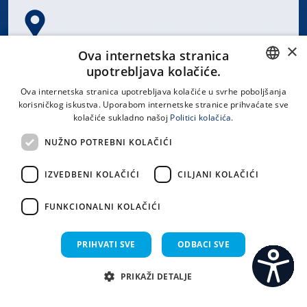
×
Spinčićeva 1, 21000 Split
Ova internetska stranica
Hrvatska
upotrebljava kolačiće.
CROATIAN
Ova internetska stranica upotrebljava kolačiće u svrhe poboljšanja
korisničkog iskustva. Uporabom internetske stranice prihvaćate sve
ENGLISH
kolačiće sukladno našoj
Politici kolačića.
office@kbsplit.hr
NUŽNO POTREBNI KOLAČIĆI
LINKOVI
IZVEDBENI KOLAČIĆI
CILJANI KOLAČIĆI
Uvjeti korištenja
FUNKCIONALNI KOLAČIĆI
Izjava o pristupačnosti
PRIHVATI SVE
ODBACI SVE
PRIKAŽI DETALJE
C
S
Sva prava pridržana KBC Split 2026.