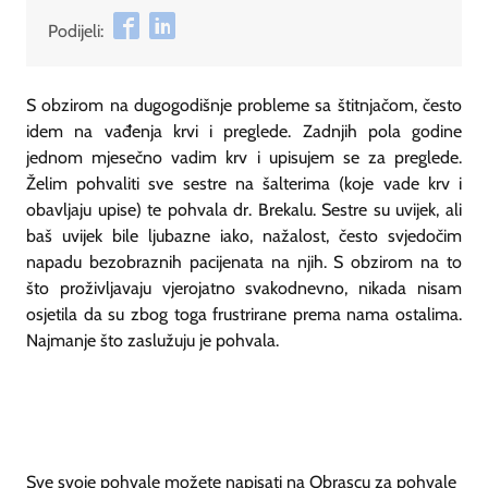
Podijeli:
S obzirom na dugogodišnje probleme sa štitnjačom, često
idem na vađenja krvi i preglede. Zadnjih pola godine
jednom mjesečno vadim krv i upisujem se za preglede.
Želim pohvaliti sve sestre na šalterima (koje vade krv i
obavljaju upise) te pohvala dr. Brekalu. Sestre su uvijek, ali
baš uvijek bile ljubazne iako, nažalost, često svjedočim
napadu bezobraznih pacijenata na njih. S obzirom na to
što proživljavaju vjerojatno svakodnevno, nikada nisam
osjetila da su zbog toga frustrirane prema nama ostalima.
Najmanje što zaslužuju je pohvala.
Sve svoje pohvale možete napisati na Obrascu za pohvale