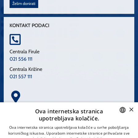
Želim donirati
KONTAKT PODACI
Centrala Firule
021 556 111
Centrala Križine
021 557 111
×
Spinčićeva 1, 21000 Split
Ova internetska stranica
Hrvatska
upotrebljava kolačiće.
CROATIAN
Ova internetska stranica upotrebljava kolačiće u svrhe poboljšanja
korisničkog iskustva. Uporabom internetske stranice prihvaćate sve
ENGLISH