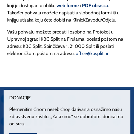
koji je dostupan u obliku
web forme
i
PDF obrasca
.
Također pohvalu možete napisati u slobodnoj formi ili u
knjigu utisaka koju ćete dobiti na Klinici/Zavodu/Odjelu.
Vašu pohvalu možete predati i osobno na Protokol u
Upravnoj zgradi KBC Split na Firulama, poslati poštom na
adresu: KBC Split, Spinčićeva 1, 21 000 Split ili poslati
elektroničkom poštom na adresu:
office@kbsplit.hr
DONACIJE
Plemenitim činom nesebičnog darivanja osnažimo našu
zdravstvenu zaštitu. „Zarazimo“ se dobrotom, donirajmo
od srca.