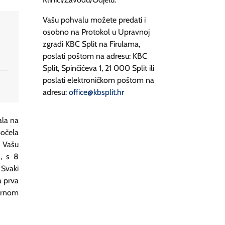
Vašu pohvalu možete predati i
osobno na Protokol u Upravnoj
zgradi KBC Split na Firulama,
poslati poštom na adresu: KBC
Split, Spinčićeva 1, 21 000 Split ili
poslati elektroničkom poštom na
adresu:
office@kbsplit.hr
ala na
počela
z Vašu
s, s 8
 Svaki
a prva
ernom