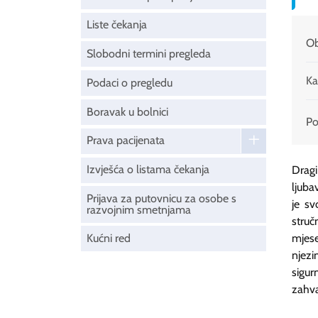
Liste čekanja
Ob
Slobodni termini pregleda
Ka
Podaci o pregledu
Boravak u bolnici
Pod
Prava pacijenata
Izvješća o listama čekanja
Dragi
ljuba
Prijava za putovnicu za osobe s
je sv
razvojnim smetnjama
struč
Kućni red
mjese
njezi
sigu
zahva