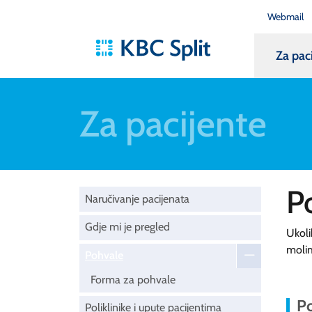
Webmail
Za pac
Za pacijente
P
Naručivanje pacijenata
Gdje mi je pregled
Ukoli
moli
Pohvale
Forma za pohvale
Po
Poliklinike i upute pacijentima