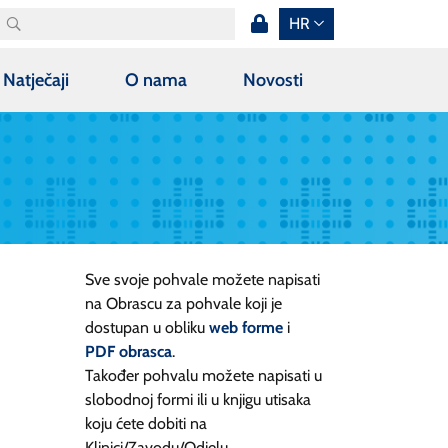
HR
Natječaji
O nama
Novosti
Sve svoje pohvale možete napisati
na Obrascu za pohvale koji je
dostupan u obliku
web forme
i
PDF obrasca
.
Također pohvalu možete napisati u
slobodnoj formi ili u knjigu utisaka
koju ćete dobiti na
Klinici/Zavodu/Odjelu.