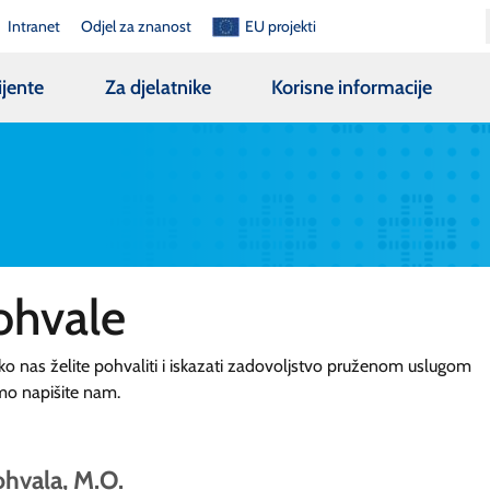
Intranet
Odjel za znanost
EU projekti
ijente
Za djelatnike
Korisne informacije
ohvale
ko nas želite pohvaliti i iskazati zadovoljstvo pruženom uslugom
mo napišite nam.
hvala, M.O.