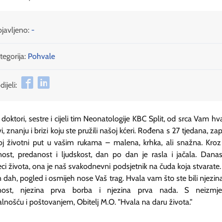
javljeno:
-
tegorija:
Pohvale
ijeli:
 doktori, sestre i cijeli tim Neonatologije KBC Split, od srca Vam hv
vi, znanju i brizi koju ste pružili našoj kćeri. Rođena s 27 tjedana, za
oj životni put u vašim rukama – malena, krhka, ali snažna. Kro
nost, predanost i ljudskost, dan po dan je rasla i jačala. Dana
ci života, ona je naš svakodnevni podsjetnik na čuda koja stvarate.
n dah, pogled i osmijeh nose Vaš trag. Hvala vam što ste bili njezin
rnost, njezina prva borba i njezina prva nada. S neizmj
lnošću i poštovanjem, Obitelj M.O. "Hvala na daru života."