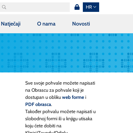
HR
Natječaji
O nama
Novosti
Sve svoje pohvale možete napisati
na Obrascu za pohvale koji je
dostupan u obliku
web forme
i
PDF obrasca
.
Također pohvalu možete napisati u
slobodnoj formi ili u knjigu utisaka
koju ćete dobiti na
Klinici/Zavodu/Odjelu.