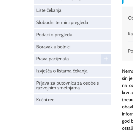
Liste čekanja
Ob
Slobodni termini pregleda
Ka
Podaci o pregledu
Boravak u bolnici
Pod
Prava pacijenata
Izvješća o listama čekanja
Nemog
sin j
Prijava za putovnicu za osobe s
na o
razvojnim smetnjama
krvn
Kućni red
(neur
obavl
infor
god b
ostal