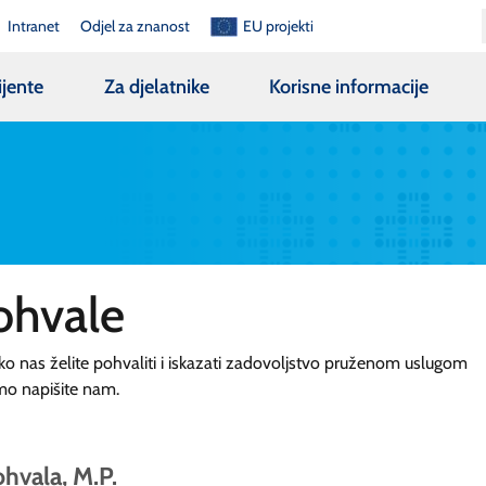
Intranet
Odjel za znanost
EU projekti
ijente
Za djelatnike
Korisne informacije
ohvale
ko nas želite pohvaliti i iskazati zadovoljstvo pruženom uslugom
mo napišite nam.
hvala, M.P.