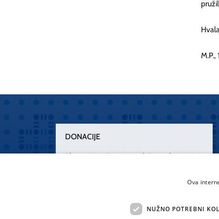
pružil
Hvala
M.P., 
DONACIJE
Plemenitim činom nesebičnog darivanja
osnažimo našu zdravstvenu zaštitu.
„Zarazimo“ se dobrotom, donirajmo od
Ova intern
srca.
NUŽNO POTREBNI KOL
Želim donirati