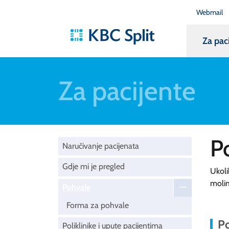
Webmail
Za pac
Za pacijente
P
Naručivanje pacijenata
Gdje mi je pregled
Ukoli
moli
Pohvale
Forma za pohvale
Po
Poliklinike i upute pacijentima