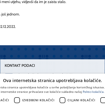
i meni utjehu, vidjevši da im je zaista stalo.
 još jednom.
12.12.2022.
KONTAKT PODACI
Centrala Firule
Centrala Križine
Ova internetska stranica upotrebljava kolačiće.
021 556 111
021 557 111
etska stranica upotrebljava kolačiće u svrhe poboljšanja korisničkog iskustv
internetske stranice prihvaćate sve kolačiće sukladno našoj
Politici kolačića.
Spinčićeva 1,
office@kbsplit.hr
21000 Split
AČIĆI
IZVEDBENI KOLAČIĆI
CILJANI KOLAČIĆI
Hrvatska