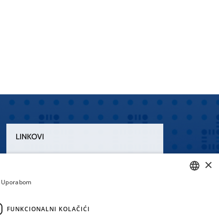
LINKOVI
Uvjeti korištenja
×
Izjava o pristupačnosti
a. Uporabom
CROATIAN
ENGLISH
FUNKCIONALNI KOLAČIĆI