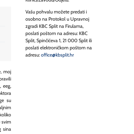
Vašu pohvalu možete predati i
osobno na Protokol u Upravnoj
zgradi KBC Split na Firulama,
poslati poštom na adresu: KBC
Split, Spinčićeva 1, 21 000 Split ili
poslati elektroničkom poštom na
adresu:
office@kbsplit.hr
e, moj
ravili
 eeg,
ktora
age su
aljnim
koliko
e svim
g sina