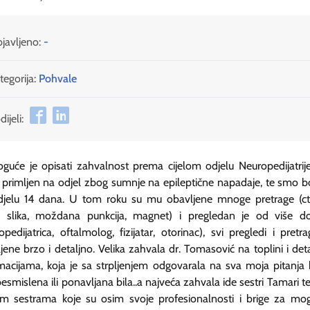
javljeno:
-
tegorija:
Pohvale
ijeli:
uće je opisati zahvalnost prema cijelom odjelu Neuropedijatrij
e primljen na odjel zbog sumnje na epileptične napadaje, te smo bo
djelu 14 dana. U tom roku su mu obavljene mnoge pretrage (ct,
a slika, moždana punkcija, magnet) i pregledan je od više do
opedijatrica, oftalmolog, fizijatar, otorinac), svi pregledi i pretr
jene brzo i detaljno. Velika zahvala dr. Tomasović na toplini i det
macijama, koja je sa strpljenjem odgovarala na sva moja pitanja 
esmislena ili ponavljana bila..a najveća zahvala ide sestri Tamari t
im sestrama koje su osim svoje profesionalnosti i brige za mo