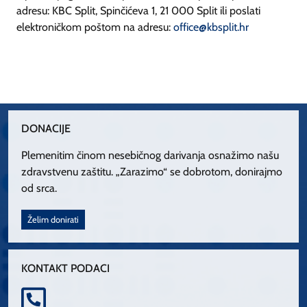
adresu: KBC Split, Spinčićeva 1, 21 000 Split ili poslati
elektroničkom poštom na adresu:
office@kbsplit.hr
DONACIJE
Plemenitim činom nesebičnog darivanja osnažimo našu
zdravstvenu zaštitu. „Zarazimo“ se dobrotom, donirajmo
od srca.
Želim donirati
KONTAKT PODACI