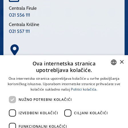
Centrala Firule
021 556 111
Centrala Križine
021 557 111
×
Spinčićeva 1, 21000 Split
Ova internetska stranica
Hrvatska
upotrebljava kolačiće.
CROATIAN
Ova internetska stranica upotrebljava kolačiće u svrhe poboljšanja
korisničkog iskustva. Uporabom internetske stranice prihvaćate sve
ENGLISH
kolačiće sukladno našoj
Politici kolačića.
office@kbsplit.hr
NUŽNO POTREBNI KOLAČIĆI
LINKOVI
IZVEDBENI KOLAČIĆI
CILJANI KOLAČIĆI
Uvjeti korištenja
FUNKCIONALNI KOLAČIĆI