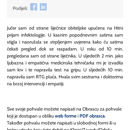
Podijeli:
​Jučer sam od strane liječnice obiteljske upućena na Hitni
prijam infektologije. U kasnim popodnevnim satima sam
stigla i naoružala se strpljenjem uvjerena kako ću satima
čekati pregled dok se raspadam. U roku od 10 min.
pregledana sam od strane liječnika. U sljedećih 2 min. jako
ljubazna i empatična medicinska tehničarka mi je izvadila
sam krv i te napravila test na gripu. U sljedećih 10 min.
napravila sam RTG pluća. Hvala svim sestrama i doktorima
na brzoj intervenciji i empatiji.
Sve svoje pohvale možete napisati na Obrascu za pohvale
koji je dostupan u obliku
web forme
i
PDF obrasca
.
Također pohvalu možete napisati u slobodnoj formi ili u
knjigu utisaka koju ćete dobiti na Klinici/Zavodu/Odjelu.