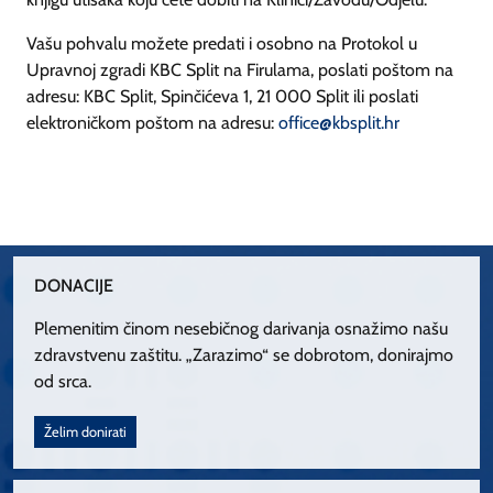
Vašu pohvalu možete predati i osobno na Protokol u
Upravnoj zgradi KBC Split na Firulama, poslati poštom na
adresu: KBC Split, Spinčićeva 1, 21 000 Split ili poslati
elektroničkom poštom na adresu:
office@kbsplit.hr
DONACIJE
Plemenitim činom nesebičnog darivanja osnažimo našu
zdravstvenu zaštitu. „Zarazimo“ se dobrotom, donirajmo
od srca.
Želim donirati