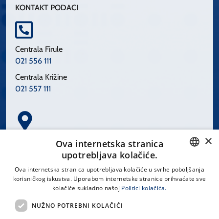
KONTAKT PODACI
Centrala Firule
021 556 111
Centrala Križine
021 557 111
×
Spinčićeva 1, 21000 Split
Ova internetska stranica
Hrvatska
upotrebljava kolačiće.
CROATIAN
Ova internetska stranica upotrebljava kolačiće u svrhe poboljšanja
korisničkog iskustva. Uporabom internetske stranice prihvaćate sve
ENGLISH
kolačiće sukladno našoj
Politici kolačića.
office@kbsplit.hr
NUŽNO POTREBNI KOLAČIĆI