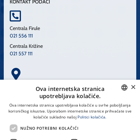
KONTAKT PODACI
Centrala Firule
021 556 111
Centrala Križine
021 557 111
×
Spinčićeva 1, 21000 Split
Ova internetska stranica
Hrvatska
upotrebljava kolačiće.
CROATIAN
Ova internetska stranica upotrebljava kolačiće u svrhe poboljšanja
korisničkog iskustva. Uporabom internetske stranice prihvaćate sve
ENGLISH
kolačiće sukladno našoj
Politici kolačića.
office@kbsplit.hr
NUŽNO POTREBNI KOLAČIĆI