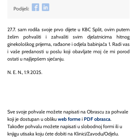
Podijeli:
27.7. sam rodila svoje prvo dijete u KBC Split, ovim putem
želim pohvaliti i zahvaliti svim djelatnicima hitnog
ginekološkog prijema, rađaone i odjela babinjača 1. Radi vas
i vaše predanosti u poslu koji obavljate moj će mi porod
ostati u najljepšem sjećanju.
N. E. N., 1.9.2025.
Sve svoje pohvale možete napisati na Obrascu za pohvale
koji je dostupan u obliku
web forme
i
PDF obrasca
.
Također pohvalu možete napisati u slobodnoj formi ili u
knjigu utisaka koju ćete dobiti na Klinici/Zavodu/Odjelu.