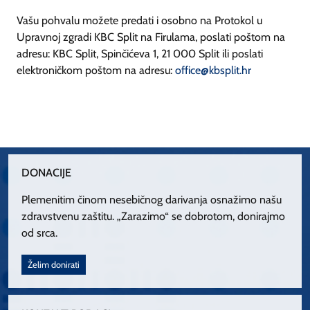
Vašu pohvalu možete predati i osobno na Protokol u
Upravnoj zgradi KBC Split na Firulama, poslati poštom na
adresu: KBC Split, Spinčićeva 1, 21 000 Split ili poslati
elektroničkom poštom na adresu:
office@kbsplit.hr
DONACIJE
Plemenitim činom nesebičnog darivanja osnažimo našu
zdravstvenu zaštitu. „Zarazimo“ se dobrotom, donirajmo
od srca.
Želim donirati