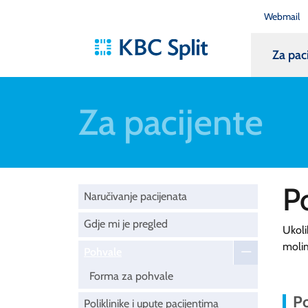
Webmail
Za pac
Za pacijente
P
Naručivanje pacijenata
Gdje mi je pregled
Ukoli
moli
Pohvale
Forma za pohvale
Po
Poliklinike i upute pacijentima