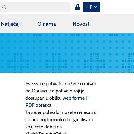
HR
Natječaji
O nama
Novosti
Sve svoje pohvale možete napisati
na Obrascu za pohvale koji je
dostupan u obliku
web forme
i
PDF obrasca
.
Također pohvalu možete napisati u
slobodnoj formi ili u knjigu utisaka
koju ćete dobiti na
Klinici/Zavodu/Odjelu.