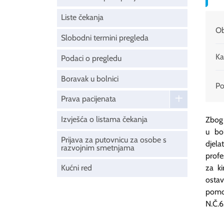
Liste čekanja
Ob
Slobodni termini pregleda
Ka
Podaci o pregledu
Boravak u bolnici
Pod
Prava pacijenata
Izvješća o listama čekanja
Zbog 
u bo
Prijava za putovnicu za osobe s
djela
razvojnim smetnjama
profe
Kućni red
za ki
osta
pomo
N.Č.6