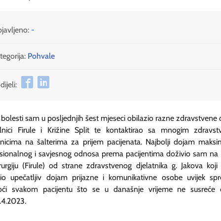
javljeno:
-
tegorija:
Pohvale
ijeli:
bolesti sam u posljednjih šest mjeseci obilazio razne zdravstvene 
lnici Firule i Križine Split te kontaktirao sa mnogim zdravst
tnicima na šalterima za prijem pacijenata. Najbolji dojam maks
sionalnog i savjesnog odnosa prema pacijentima doživio sam na K
rurgiju (Firule) od strane zdravstvenog djelatnika g. Jakova koji
vio upečatljiv dojam prijazne i komunikativne osobe uvijek sp
ći svakom pacijentu što se u današnje vrijeme ne susreće č
.4.2023.