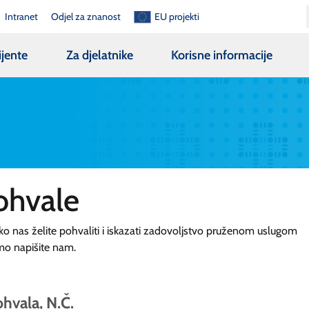
Intranet
Odjel za znanost
EU projekti
ijente
Za djelatnike
Korisne informacije
ohvale
ko nas želite pohvaliti i iskazati zadovoljstvo pruženom uslugom
mo napišite nam.
hvala, N.Č.