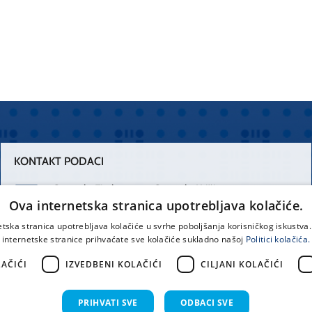
KONTAKT PODACI
Centrala Firule
Centrala Križine
Ova internetska stranica upotrebljava kolačiće.
021 556 111
021 557 111
etska stranica upotrebljava kolačiće u svrhe poboljšanja korisničkog iskustv
internetske stranice prihvaćate sve kolačiće sukladno našoj
Politici kolačića.
Spinčićeva 1,
office@kbsplit.hr
21000 Split
AČIĆI
IZVEDBENI KOLAČIĆI
CILJANI KOLAČIĆI
Hrvatska
PRIHVATI SVE
ODBACI SVE