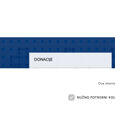
DONACIJE
Plemenitim činom nesebičnog darivanja
osnažimo našu zdravstvenu zaštitu.
„Zarazimo“ se dobrotom, donirajmo od
Ova intern
srca.
NUŽNO POTREBNI KOL
Želim donirati