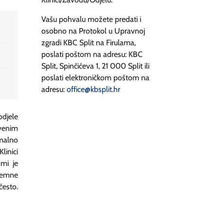
Vašu pohvalu možete predati i
osobno na Protokol u Upravnoj
zgradi KBC Split na Firulama,
poslati poštom na adresu: KBC
Split, Spinčićeva 1, 21 000 Split ili
poslati elektroničkom poštom na
adresu:
office@kbsplit.hr
odjele
venim
imalno
linici
 mi je
remne
esto.