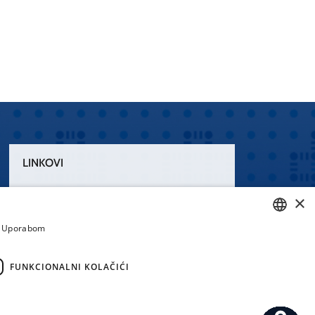
LINKOVI
Uvjeti korištenja
×
Izjava o pristupačnosti
a. Uporabom
CROATIAN
ENGLISH
FUNKCIONALNI KOLAČIĆI