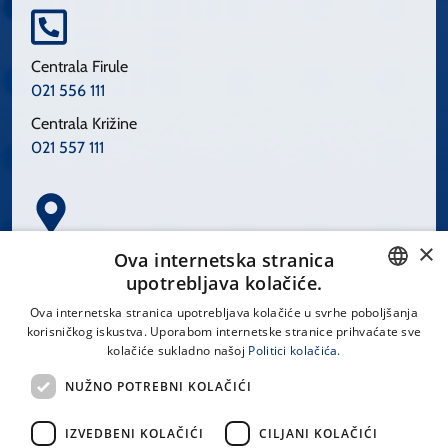
Centrala Firule
021 556 111
Centrala Križine
021 557 111
×
Spinčićeva 1, 21000 Split
Ova internetska stranica
Hrvatska
upotrebljava kolačiće.
CROATIAN
Ova internetska stranica upotrebljava kolačiće u svrhe poboljšanja
korisničkog iskustva. Uporabom internetske stranice prihvaćate sve
ENGLISH
kolačiće sukladno našoj
Politici kolačića.
office@kbsplit.hr
NUŽNO POTREBNI KOLAČIĆI
LINKOVI
IZVEDBENI KOLAČIĆI
CILJANI KOLAČIĆI