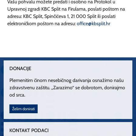
Vašu pohvalu možete predati i osobno na Protokol u
Upravnoj zgradi KBC Split na Firulama, poslati poštom na
adresu: KBC Split, Spinčićeva 1, 21 000 Split ili poslati
elektroničkom poštom na adresu:
office@kbsplit.hr
DONACIJE
Plemenitim činom nesebičnog darivanja osnažimo našu
zdravstvenu zaštitu. „Zarazimo“ se dobrotom, donirajmo
od srca.
Želim donirati
KONTAKT PODACI