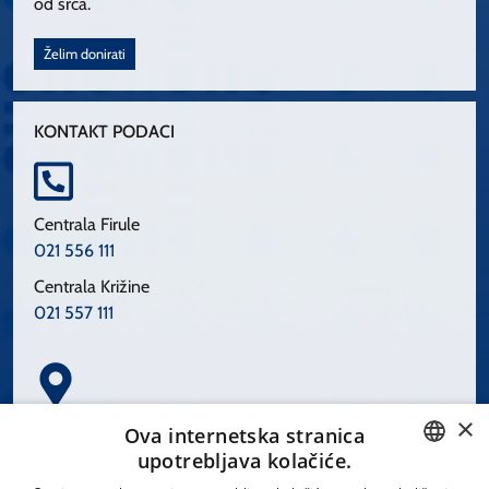
od srca.
Želim donirati
KONTAKT PODACI
Centrala Firule
021 556 111
Centrala Križine
021 557 111
×
Spinčićeva 1, 21000 Split
Ova internetska stranica
Hrvatska
upotrebljava kolačiće.
CROATIAN