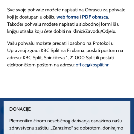
Sve svoje pohvale možete napisati na Obrascu za pohvale
koji je dostupan u obliku
web forme
i
PDF obrasca
.
Također pohvalu možete napisati u slobodnoj formi ili u
knjigu utisaka koju ćete dobiti na Klinici/Zavodu/Odjelu.
Vašu pohvalu možete predati i osobno na Protokol u
Upravnoj zgradi KBC Split na Firulama, poslati poštom na
adresu: KBC Split, Spinčićeva 1, 21 000 Split ili poslati
elektroničkom poštom na adresu:
office@kbsplit.hr
DONACIJE
Plemenitim činom nesebičnog darivanja osnažimo našu
zdravstvenu zaštitu. „Zarazimo“ se dobrotom, donirajmo