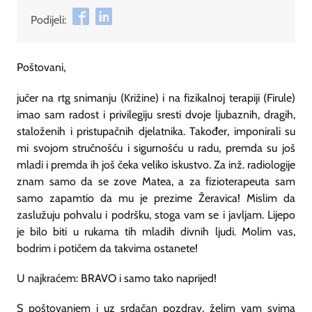
Podijeli:
Poštovani,
jučer na rtg snimanju (Križine) i na fizikalnoj terapiji (Firule)
imao sam radost i privilegiju sresti dvoje ljubaznih, dragih,
staloženih i pristupačnih djelatnika. Također, imponirali su
mi svojom stručnošću i sigurnošću u radu, premda su još
mladi i premda ih još čeka veliko iskustvo. Za inž. radiologije
znam samo da se zove Matea, a za fizioterapeuta sam
samo zapamtio da mu je prezime Žeravica! Mislim da
zaslužuju pohvalu i podršku, stoga vam se i javljam. Lijepo
je bilo biti u rukama tih mladih divnih ljudi. Molim vas,
bodrim i potičem da takvima ostanete!
U najkraćem: BRAVO i samo tako naprijed!
S poštovanjem i uz srdačan pozdrav, želim vam svima