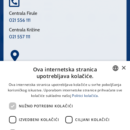
Centrala Firule
021 556 111
Centrala Križine
021 557 111
×
Spinčićeva 1, 21000 Split
Ova internetska stranica
Hrvatska
upotrebljava kolačiće.
CROATIAN
Ova internetska stranica upotrebljava kolačiće u svrhe poboljšanja
korisničkog iskustva. Uporabom internetske stranice prihvaćate sve
ENGLISH
kolačiće sukladno našoj
Politici kolačića.
office@kbsplit.hr
NUŽNO POTREBNI KOLAČIĆI
LINKOVI
IZVEDBENI KOLAČIĆI
CILJANI KOLAČIĆI