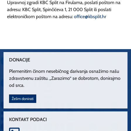
Upravnoj zgradi KBC Split na Firulama, poslati poštom na
adresu: KBC Split, Spinčićeva 1, 21 000 Split ili poslati
elektroničkom poštom na adresu:
office@kbsplit.hr
DONACIJE
Plemenitim činom nesebičnog darivanja osnažimo našu
zdravstvenu zaštitu. „Zarazimo“ se dobrotom, donirajmo
od srca.
Želim donirati
KONTAKT PODACI