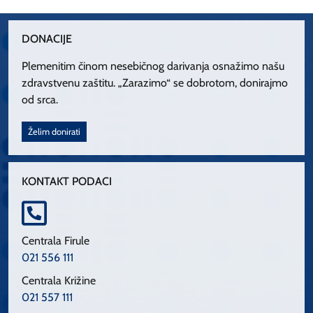
DONACIJE
Plemenitim činom nesebičnog darivanja osnažimo našu
zdravstvenu zaštitu. „Zarazimo“ se dobrotom, donirajmo
od srca.
Želim donirati
KONTAKT PODACI
Centrala Firule
021 556 111
Centrala Križine
021 557 111