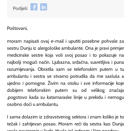
Podijeli:
Poštovani,
moram napisati ovaj e-mail i uputiti posebne pohvale za
sestru Dunju iz alergološke ambulante. Ona je pravi primjer
medicinske sestre koja voli svoj posao i to pokazuje na
najbolji mogući način. Ljubazna, srdačna, susretljiva i puna
razumijevanja. Obratila sam se telefonskim putem u tu
ambulantu i sestra se stvarno potrudila da me sasluša a
ujedno i pomogne. Živim na otoku i sve informacije koje
dobijem telefonskim putem su od velikog značaja
,pogotovo kada su katamaraske linije u prekidu i nemogu
osobno doći u ambulantu.
I sama dolazim iz zdravstvenog sektora i znam koliko je to
težak i zahtjevan posao. Moram reći da sestra kao Dunja
vraća povjerenje u ljude. Hvala još jednom i lijep pozdrav.