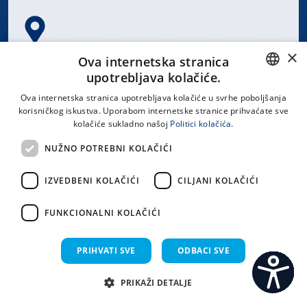
×
Spinčićeva 1, 21000 Split
Ova internetska stranica
Hrvatska
upotrebljava kolačiće.
CROATIAN
Ova internetska stranica upotrebljava kolačiće u svrhe poboljšanja
korisničkog iskustva. Uporabom internetske stranice prihvaćate sve
ENGLISH
kolačiće sukladno našoj
Politici kolačića.
office@kbsplit.hr
NUŽNO POTREBNI KOLAČIĆI
LINKOVI
IZVEDBENI KOLAČIĆI
CILJANI KOLAČIĆI
Uvjeti korištenja
FUNKCIONALNI KOLAČIĆI
Izjava o pristupačnosti
PRIHVATI SVE
ODBACI SVE
PRIKAŽI DETALJE
C
S
Sva prava pridržana KBC Split 2026.