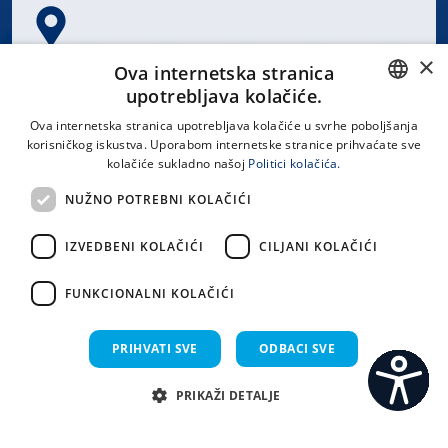
×
Spinčićeva 1, 21000 Split
Ova internetska stranica
Hrvatska
upotrebljava kolačiće.
CROATIAN
Ova internetska stranica upotrebljava kolačiće u svrhe poboljšanja
korisničkog iskustva. Uporabom internetske stranice prihvaćate sve
ENGLISH
kolačiće sukladno našoj
Politici kolačića.
office@kbsplit.hr
NUŽNO POTREBNI KOLAČIĆI
LINKOVI
IZVEDBENI KOLAČIĆI
CILJANI KOLAČIĆI
Uvjeti korištenja
FUNKCIONALNI KOLAČIĆI
Izjava o pristupačnosti
PRIHVATI SVE
ODBACI SVE
PRIKAŽI DETALJE
C
S
Sva prava pridržana KBC Split 2026.