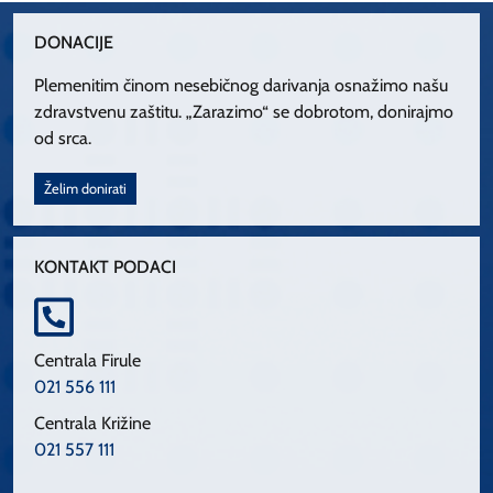
DONACIJE
Plemenitim činom nesebičnog darivanja osnažimo našu
zdravstvenu zaštitu. „Zarazimo“ se dobrotom, donirajmo
od srca.
Želim donirati
KONTAKT PODACI
Centrala Firule
021 556 111
Centrala Križine
021 557 111