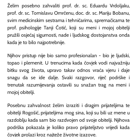
Želim posebno zahvaliti prof. dr. sc. Eduardu Vrdoljaku,
prof. dr. sc. Tomislavu Omrčenu, doc. dr. sc. Mariju Bobanu,
svim medicinskim sestrama i tehničarima, spremačicama te
prof. psihologije Tanji Čotić, koji su meni i mojoj obitelji
pružili osjećaj sigurnosti, nade i ljudskog dostojanstva onda
kada je to bilo najpotrebnije.
Njihov pristup nije bio samo profesionalan - bio je ljudski,
topao i plemenit. U trenucima kada čovjek vodi najvažniju
bitku svog života, upravo takav odnos vraća vjeru i daje
snagu da se ide dalje. Svaki razgovor, riječ podrške i
trenutak razumijevanja ostavili su snažan trag na meni i
mojoj obitelji.
Posebnu zahvalnost želim izraziti i dragim prijateljima te
obitelji Rogošić, prijateljima mog sina, koji su bili uz mene u
razdoblju kada sam bio razdvojen od svoje obitelji. Njihova
podrška pokazala je koliko pravo prijateljstvo vrijedi kada
čovjek prolazi kroz najteže životne izazove.