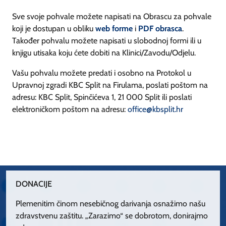
Sve svoje pohvale možete napisati na Obrascu za pohvale
koji je dostupan u obliku
web forme
i
PDF obrasca
.
Također pohvalu možete napisati u slobodnoj formi ili u
knjigu utisaka koju ćete dobiti na Klinici/Zavodu/Odjelu.
Vašu pohvalu možete predati i osobno na Protokol u
Upravnoj zgradi KBC Split na Firulama, poslati poštom na
adresu: KBC Split, Spinčićeva 1, 21 000 Split ili poslati
elektroničkom poštom na adresu:
office@kbsplit.hr
DONACIJE
Plemenitim činom nesebičnog darivanja osnažimo našu
zdravstvenu zaštitu. „Zarazimo“ se dobrotom, donirajmo