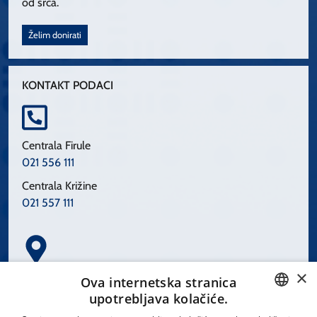
od srca.
Želim donirati
KONTAKT PODACI
Centrala Firule
021 556 111
Centrala Križine
021 557 111
×
Spinčićeva 1, 21000 Split
Ova internetska stranica
Hrvatska
upotrebljava kolačiće.
CROATIAN