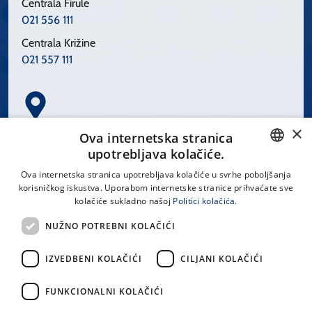
Centrala Firule
021 556 111
Centrala Križine
021 557 111
×
Spinčićeva 1, 21000 Split
Ova internetska stranica
Hrvatska
upotrebljava kolačiće.
CROATIAN
Ova internetska stranica upotrebljava kolačiće u svrhe poboljšanja
korisničkog iskustva. Uporabom internetske stranice prihvaćate sve
ENGLISH
kolačiće sukladno našoj
Politici kolačića.
office@kbsplit.hr
NUŽNO POTREBNI KOLAČIĆI
LINKOVI
IZVEDBENI KOLAČIĆI
CILJANI KOLAČIĆI
Uvjeti korištenja
FUNKCIONALNI KOLAČIĆI
Izjava o pristupačnosti