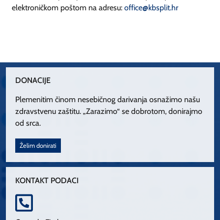
elektroničkom poštom na adresu:
office@kbsplit.hr
DONACIJE
Plemenitim činom nesebičnog darivanja osnažimo našu
zdravstvenu zaštitu. „Zarazimo“ se dobrotom, donirajmo
od srca.
Želim donirati
KONTAKT PODACI