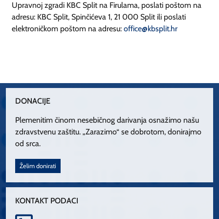
Upravnoj zgradi KBC Split na Firulama, poslati poštom na
adresu: KBC Split, Spinčićeva 1, 21 000 Split ili poslati
elektroničkom poštom na adresu:
office@kbsplit.hr
DONACIJE
Plemenitim činom nesebičnog darivanja osnažimo našu
zdravstvenu zaštitu. „Zarazimo“ se dobrotom, donirajmo
od srca.
Želim donirati
KONTAKT PODACI