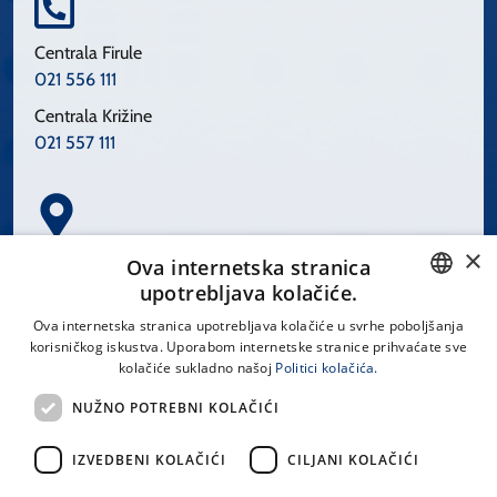
Centrala Firule
021 556 111
Centrala Križine
021 557 111
×
Spinčićeva 1, 21000 Split
Ova internetska stranica
Hrvatska
upotrebljava kolačiće.
CROATIAN
Ova internetska stranica upotrebljava kolačiće u svrhe poboljšanja
korisničkog iskustva. Uporabom internetske stranice prihvaćate sve
ENGLISH
kolačiće sukladno našoj
Politici kolačića.
office@kbsplit.hr
NUŽNO POTREBNI KOLAČIĆI
LINKOVI
IZVEDBENI KOLAČIĆI
CILJANI KOLAČIĆI