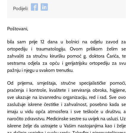
Podijeli:
Poštovani,
bila sam prije 12 dana u bolnici na odjelu zavod za
ortopediju i traumatologiju. Ovom prilikom želim se
zahvaliti za stručnu kiruršku pomoć g. doktora Čarića, te
sestrama odjela za opću i gerijatrijsku ortopediju za svu
pažnju i njegu u svakom trenutku.
Od prijema, smještaja, stručne specijalističke pomoći,
praćenja i kontrole, kvalitete i serviranja obroka, higijene,
sve ukazuje na izvanrednu organizaciju, red i rad. Sve ovo
zaslužuje iskrene čestitke i zahvalnost, posebno kada se
imaju u vidu opća atmosfera i sve teškoće u društvu, a
naročito zdravstvu. Medicinske sestre su uvijek na usluzi. Uz
iskrene želje da ustrajete u Vašim nastojanjima kao i želje
za daljnje uspjehe i svaku sreću. Također i njegovateljicama