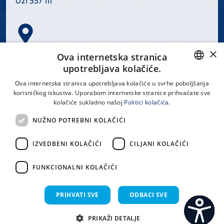
021 557 111
×
Spinčićeva 1, 21000 Split
Ova internetska stranica
Hrvatska
upotrebljava kolačiće.
CROATIAN
Ova internetska stranica upotrebljava kolačiće u svrhe poboljšanja
korisničkog iskustva. Uporabom internetske stranice prihvaćate sve
ENGLISH
kolačiće sukladno našoj
Politici kolačića.
office@kbsplit.hr
NUŽNO POTREBNI KOLAČIĆI
LINKOVI
IZVEDBENI KOLAČIĆI
CILJANI KOLAČIĆI
Uvjeti korištenja
FUNKCIONALNI KOLAČIĆI
Izjava o pristupačnosti
PRIHVATI SVE
ODBACI SVE
PRIKAŽI DETALJE