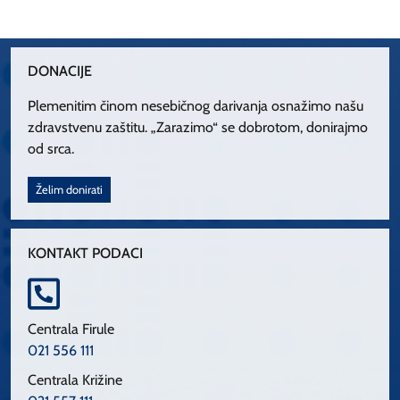
DONACIJE
Plemenitim činom nesebičnog darivanja osnažimo našu
zdravstvenu zaštitu. „Zarazimo“ se dobrotom, donirajmo
od srca.
Želim donirati
KONTAKT PODACI
Centrala Firule
021 556 111
Centrala Križine