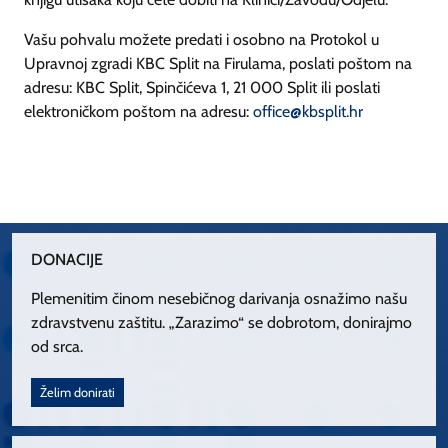
Vašu pohvalu možete predati i osobno na Protokol u
Upravnoj zgradi KBC Split na Firulama, poslati poštom na
adresu: KBC Split, Spinčićeva 1, 21 000 Split ili poslati
elektroničkom poštom na adresu:
office@kbsplit.hr
DONACIJE
Plemenitim činom nesebičnog darivanja osnažimo našu
zdravstvenu zaštitu. „Zarazimo“ se dobrotom, donirajmo
od srca.
Želim donirati