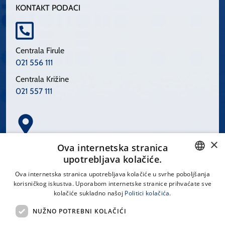
KONTAKT PODACI
Centrala Firule
021 556 111
Centrala Križine
021 557 111
×
Spinčićeva 1, 21000 Split
Ova internetska stranica
Hrvatska
upotrebljava kolačiće.
CROATIAN
Ova internetska stranica upotrebljava kolačiće u svrhe poboljšanja
korisničkog iskustva. Uporabom internetske stranice prihvaćate sve
ENGLISH
kolačiće sukladno našoj
Politici kolačića.
office@kbsplit.hr
NUŽNO POTREBNI KOLAČIĆI