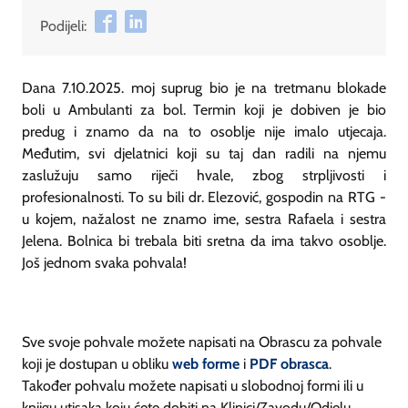
Podijeli:
Dana 7.10.2025. moj suprug bio je na tretmanu blokade
boli u Ambulanti za bol. Termin koji je dobiven je bio
predug i znamo da na to osoblje nije imalo utjecaja.
Međutim, svi djelatnici koji su taj dan radili na njemu
zaslužuju samo riječi hvale, zbog strpljivosti i
profesionalnosti. To su bili dr. Elezović, gospodin na RTG -
u kojem, nažalost ne znamo ime, sestra Rafaela i sestra
Jelena. Bolnica bi trebala biti sretna da ima takvo osoblje.
Još jednom svaka pohvala!
Sve svoje pohvale možete napisati na Obrascu za pohvale
koji je dostupan u obliku
web forme
i
PDF obrasca
.
Također pohvalu možete napisati u slobodnoj formi ili u
knjigu utisaka koju ćete dobiti na Klinici/Zavodu/Odjelu.