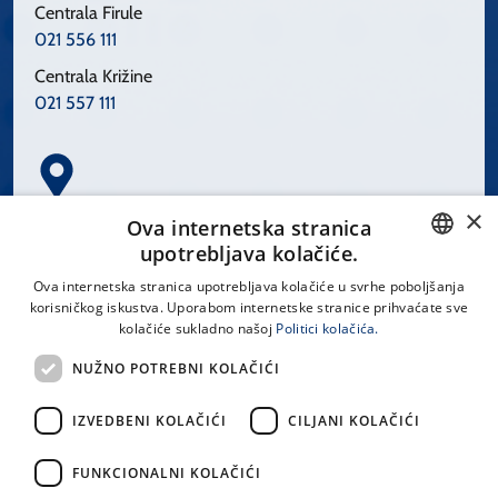
Centrala Firule
021 556 111
Centrala Križine
021 557 111
×
Spinčićeva 1, 21000 Split
Ova internetska stranica
Hrvatska
upotrebljava kolačiće.
CROATIAN
Ova internetska stranica upotrebljava kolačiće u svrhe poboljšanja
korisničkog iskustva. Uporabom internetske stranice prihvaćate sve
ENGLISH
kolačiće sukladno našoj
Politici kolačića.
office@kbsplit.hr
NUŽNO POTREBNI KOLAČIĆI
LINKOVI
IZVEDBENI KOLAČIĆI
CILJANI KOLAČIĆI
Uvjeti korištenja
FUNKCIONALNI KOLAČIĆI