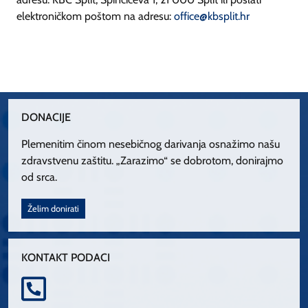
elektroničkom poštom na adresu:
office@kbsplit.hr
DONACIJE
Plemenitim činom nesebičnog darivanja osnažimo našu
zdravstvenu zaštitu. „Zarazimo“ se dobrotom, donirajmo
od srca.
Želim donirati
KONTAKT PODACI