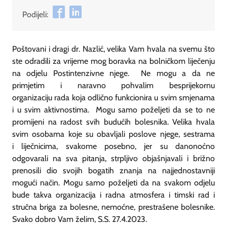
Podijeli:
Poštovani i dragi dr. Nazlić, velika Vam hvala na svemu što
ste odradili za vrijeme mog boravka na bolničkom liječenju
na odjelu Postintenzivne njege. Ne mogu a da ne
primjetim i naravno pohvalim besprijekornu
organizaciju rada koja odlično funkcionira u svim smjenama
i u svim aktivnostima. Mogu samo poželjeti da se to ne
promijeni na radost svih budućih bolesnika. Velika hvala
svim osobama koje su obavljali poslove njege, sestrama
i liječnicima, svakome posebno, jer su danonoćno
odgovarali na sva pitanja, strpljivo objašnjavali i brižno
prenosili dio svojih bogatih znanja na najjednostavniji
mogući način. Mogu samo poželjeti da na svakom odjelu
bude takva organizacija i radna atmosfera i timski rad i
stručna briga za bolesne, nemoćne, prestrašene bolesnike.
Svako dobro Vam želim, S.S. 27.4.2023.