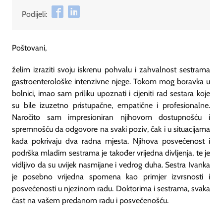
Podijeli:
Poštovani,
želim izraziti svoju iskrenu pohvalu i zahvalnost sestrama
gastroenterološke intenzivne njege. Tokom mog boravka u
bolnici, imao sam priliku upoznati i cijeniti rad sestara koje
su bile izuzetno pristupačne, empatične i profesionalne.
Naročito sam impresioniran njihovom dostupnošću i
spremnošću da odgovore na svaki poziv, čak i u situacijama
kada pokrivaju dva radna mjesta. Njihova posvećenost i
podrška mladim sestrama je također vrijedna divljenja, te je
vidljivo da su uvijek nasmijane i vedrog duha. Sestra Ivanka
je posebno vrijedna spomena kao primjer izvrsnosti i
posvećenosti u njezinom radu. Doktorima i sestrama, svaka
čast na vašem predanom radu i posvečenošću.