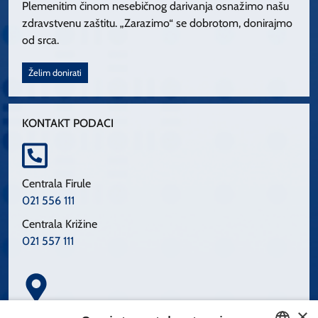
Plemenitim činom nesebičnog darivanja osnažimo našu
zdravstvenu zaštitu. „Zarazimo“ se dobrotom, donirajmo
od srca.
Želim donirati
KONTAKT PODACI
Centrala Firule
021 556 111
Centrala Križine
021 557 111
×
Spinčićeva 1, 21000 Split