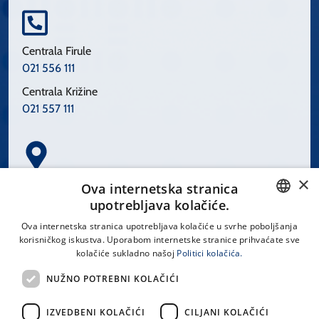
Centrala Firule
021 556 111
Centrala Križine
021 557 111
×
Spinčićeva 1, 21000 Split
Ova internetska stranica
Hrvatska
upotrebljava kolačiće.
CROATIAN
Ova internetska stranica upotrebljava kolačiće u svrhe poboljšanja
korisničkog iskustva. Uporabom internetske stranice prihvaćate sve
ENGLISH
kolačiće sukladno našoj
Politici kolačića.
office@kbsplit.hr
NUŽNO POTREBNI KOLAČIĆI
LINKOVI
IZVEDBENI KOLAČIĆI
CILJANI KOLAČIĆI