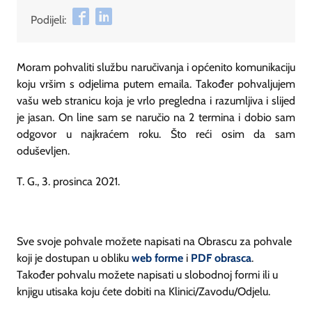
Podijeli:
Moram pohvaliti službu naručivanja i općenito komunikaciju
koju vršim s odjelima putem emaila. Također pohvaljujem
vašu web stranicu koja je vrlo pregledna i razumljiva i slijed
je jasan. On line sam se naručio na 2 termina i dobio sam
odgovor u najkraćem roku. Što reći osim da sam
oduševljen.
T. G., 3. prosinca 2021.
Sve svoje pohvale možete napisati na Obrascu za pohvale
koji je dostupan u obliku
web forme
i
PDF obrasca
.
Također pohvalu možete napisati u slobodnoj formi ili u
knjigu utisaka koju ćete dobiti na Klinici/Zavodu/Odjelu.