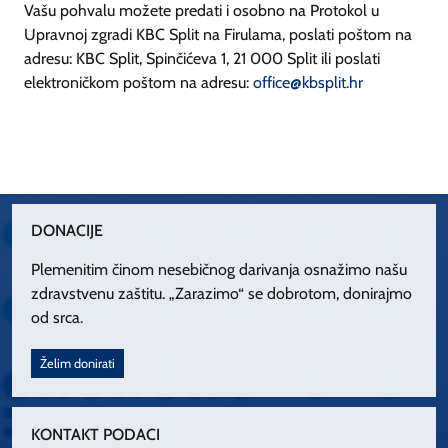
Vašu pohvalu možete predati i osobno na Protokol u
Upravnoj zgradi KBC Split na Firulama, poslati poštom na
adresu: KBC Split, Spinčićeva 1, 21 000 Split ili poslati
elektroničkom poštom na adresu:
office@kbsplit.hr
DONACIJE
Plemenitim činom nesebičnog darivanja osnažimo našu
zdravstvenu zaštitu. „Zarazimo“ se dobrotom, donirajmo
od srca.
Želim donirati
KONTAKT PODACI