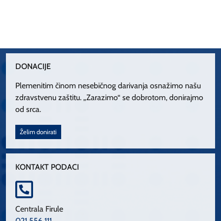
DONACIJE
Plemenitim činom nesebičnog darivanja osnažimo našu
zdravstvenu zaštitu. „Zarazimo“ se dobrotom, donirajmo
od srca.
Želim donirati
KONTAKT PODACI
Centrala Firule
021 556 111