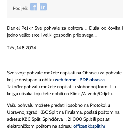
Podijeli:
Daniel Peškir Sve pohvale za doktora ... Duša od čovika i
jedno veliko srce i veliki gospodin prije svega ...
T.M., 14.8.2024.
Sve svoje pohvale možete napisati na Obrascu za pohvale
koji je dostupan u obliku
web forme
i
PDF obrasca
.
Također pohvalu možete napisati u slobodnoj formi ili u
knjigu utisaka koju ćete dobiti na Klinici/Zavodu/Odjelu.
Vašu pohvalu možete predati i osobno na Protokol u
Upravnoj zgradi KBC Split na Firulama, poslati poštom na
adresu: KBC Split, Spinčićeva 1, 21 000 Split ili poslati
elektroničkom poštom na adresu:
office@kbsplit.hr