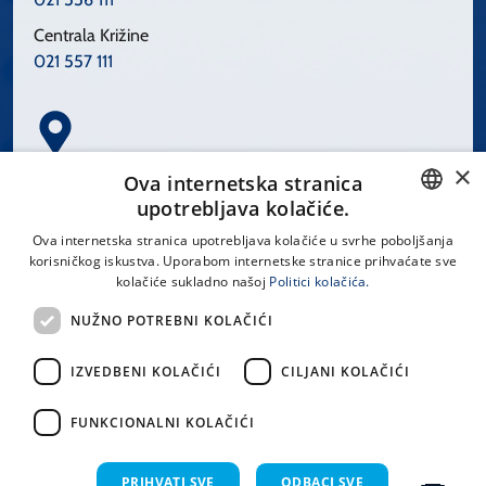
Centrala Križine
021 557 111
×
Spinčićeva 1, 21000 Split
Ova internetska stranica
Hrvatska
upotrebljava kolačiće.
CROATIAN
Ova internetska stranica upotrebljava kolačiće u svrhe poboljšanja
korisničkog iskustva. Uporabom internetske stranice prihvaćate sve
ENGLISH
kolačiće sukladno našoj
Politici kolačića.
office@kbsplit.hr
NUŽNO POTREBNI KOLAČIĆI
LINKOVI
IZVEDBENI KOLAČIĆI
CILJANI KOLAČIĆI
Uvjeti korištenja
FUNKCIONALNI KOLAČIĆI
Izjava o pristupačnosti
PRIHVATI SVE
ODBACI SVE