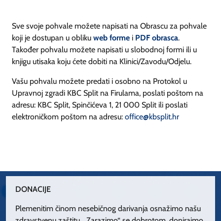
Sve svoje pohvale možete napisati na Obrascu za pohvale
koji je dostupan u obliku
web forme
i
PDF obrasca
.
Također pohvalu možete napisati u slobodnoj formi ili u
knjigu utisaka koju ćete dobiti na Klinici/Zavodu/Odjelu.
Vašu pohvalu možete predati i osobno na Protokol u
Upravnoj zgradi KBC Split na Firulama, poslati poštom na
adresu: KBC Split, Spinčićeva 1, 21 000 Split ili poslati
elektroničkom poštom na adresu:
office@kbsplit.hr
DONACIJE
Plemenitim činom nesebičnog darivanja osnažimo našu
zdravstvenu zaštitu. „Zarazimo“ se dobrotom, donirajmo