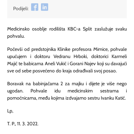
Podijeli:
Medicinsko osoblje rodilišta KBC-a Split zaslužuje svaku
pohvalu.
Počevši od predstojnika Klinike profesora Mimice, pohvale
upućujem i doktoru Vedranu Hrboki, doktorici Karmeli
Majić te babicama Aneli Vukić i Gorani Najev koji su davajući
sve od sebe posvećeno do kraja odrađivali svoj posao.
Boravak na babinjačama 2 za majku i dijete je više nego
ugodan. Pohvale idu medicinskim sestrama i
pomoćnicama, među kojima izdvajamo sestru Ivanku Katić.
Lp,
T. P., 11. 3. 2022.