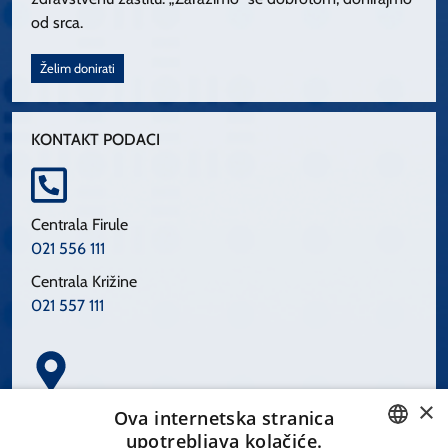
od srca.
Želim donirati
KONTAKT PODACI
Centrala Firule
021 556 111
Centrala Križine
021 557 111
×
Spinčićeva 1, 21000 Split
Ova internetska stranica
Hrvatska
upotrebljava kolačiće.