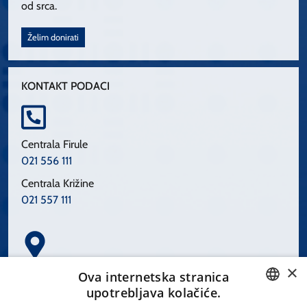
od srca.
Želim donirati
KONTAKT PODACI
Centrala Firule
021 556 111
Centrala Križine
021 557 111
×
Spinčićeva 1, 21000 Split
Ova internetska stranica
Hrvatska
upotrebljava kolačiće.