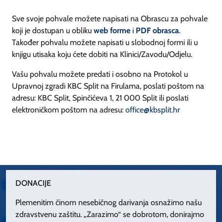
Sve svoje pohvale možete napisati na Obrascu za pohvale
koji je dostupan u obliku
web forme
i
PDF obrasca
.
Također pohvalu možete napisati u slobodnoj formi ili u
knjigu utisaka koju ćete dobiti na Klinici/Zavodu/Odjelu.
Vašu pohvalu možete predati i osobno na Protokol u
Upravnoj zgradi KBC Split na Firulama, poslati poštom na
adresu: KBC Split, Spinčićeva 1, 21 000 Split ili poslati
elektroničkom poštom na adresu:
office@kbsplit.hr
DONACIJE
Plemenitim činom nesebičnog darivanja osnažimo našu
zdravstvenu zaštitu. „Zarazimo“ se dobrotom, donirajmo