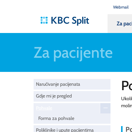
Webmail
Za pac
Za pacijente
P
Naručivanje pacijenata
Gdje mi je pregled
Ukoli
moli
Pohvale
Forma za pohvale
Po
Poliklinike i upute pacijentima