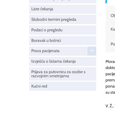
Liste čekanja
Ob
Slobodni termini pregleda
Ka
Podaci o pregledu
Boravak u bolnici
Pod
Prava pacijenata
Izvješća o listama čekanja
Moram
dokt
Prijava za putovnicu za osobe s
pacij
razvojnim smetnjama
prema
Kućni red
ponaš
su st
V. Ž.,