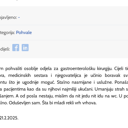
javljeno:
-
tegorija:
Pohvale
ijeli:
 pohvaliti osoblje odjela za gastroenterološku kirurgiju. Cijeli 
ora, medicinskih sestara i njegovateljica je učinio boravak s
entu što je ugodnije moguć. Stalno nasmijane i uslužne. Ponaš
 pacijentima kao da su njihovi najmiliji ukučani. Umanjuju strah 
anjem. A od posla nestaju, mislim da nit jedu nit idu na wc. U 
alno. Oduševljen sam. Šta bi mladi rekli vrh vrhova.
 21.2.2025.