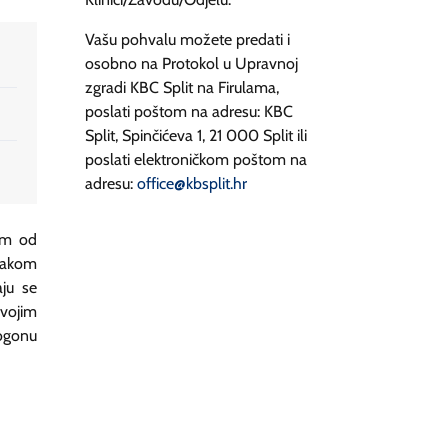
Vašu pohvalu možete predati i
osobno na Protokol u Upravnoj
zgradi KBC Split na Firulama,
poslati poštom na adresu: KBC
Split, Spinčićeva 1, 21 000 Split ili
poslati elektroničkom poštom na
adresu:
office@kbsplit.hr
tim od
vakom
aju se
svojim
pogonu