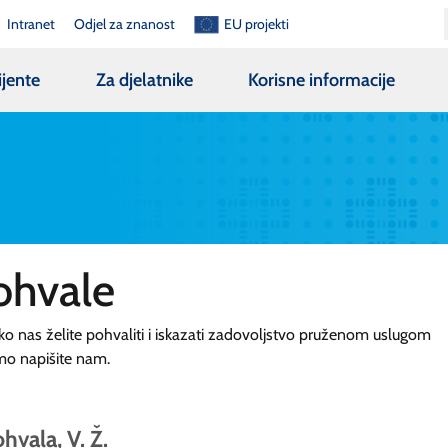
Intranet
Odjel za znanost
EU projekti
ijente
Za djelatnike
Korisne informacije
ohvale
ko nas želite pohvaliti i iskazati zadovoljstvo pruženom uslugom
mo napišite nam.
hvala, V. Ž.