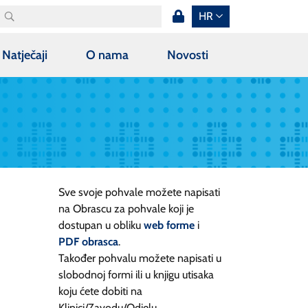
HR
Natječaji
O nama
Novosti
Sve svoje pohvale možete napisati
na Obrascu za pohvale koji je
dostupan u obliku
web forme
i
PDF obrasca
.
Također pohvalu možete napisati u
slobodnoj formi ili u knjigu utisaka
koju ćete dobiti na
Klinici/Zavodu/Odjelu.