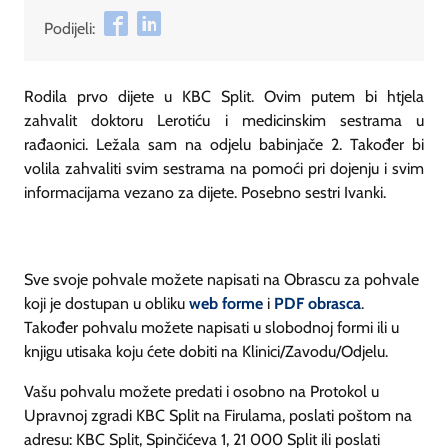
Podijeli:
Rodila prvo dijete u KBC Split. Ovim putem bi htjela
zahvalit doktoru Lerotiću i medicinskim sestrama u
rađaonici. Ležala sam na odjelu babinjače 2. Također bi
volila zahvaliti svim sestrama na pomoći pri dojenju i svim
informacijama vezano za dijete. Posebno sestri Ivanki.
Sve svoje pohvale možete napisati na Obrascu za pohvale
koji je dostupan u obliku
web forme
i
PDF obrasca
.
Također pohvalu možete napisati u slobodnoj formi ili u
knjigu utisaka koju ćete dobiti na Klinici/Zavodu/Odjelu.
Vašu pohvalu možete predati i osobno na Protokol u
Upravnoj zgradi KBC Split na Firulama, poslati poštom na
adresu: KBC Split, Spinčićeva 1, 21 000 Split ili poslati