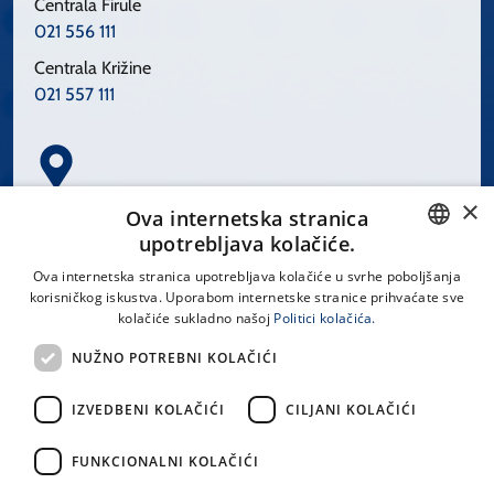
Centrala Firule
021 556 111
Centrala Križine
021 557 111
×
Spinčićeva 1, 21000 Split
Ova internetska stranica
Hrvatska
upotrebljava kolačiće.
CROATIAN
Ova internetska stranica upotrebljava kolačiće u svrhe poboljšanja
korisničkog iskustva. Uporabom internetske stranice prihvaćate sve
ENGLISH
kolačiće sukladno našoj
Politici kolačića.
office@kbsplit.hr
NUŽNO POTREBNI KOLAČIĆI
LINKOVI
IZVEDBENI KOLAČIĆI
CILJANI KOLAČIĆI
Uvjeti korištenja
FUNKCIONALNI KOLAČIĆI
Izjava o pristupačnosti