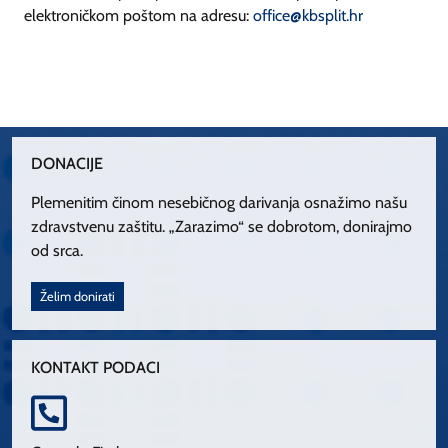
elektroničkom poštom na adresu:
office@kbsplit.hr
DONACIJE
Plemenitim činom nesebičnog darivanja osnažimo našu
zdravstvenu zaštitu. „Zarazimo“ se dobrotom, donirajmo
od srca.
Želim donirati
KONTAKT PODACI