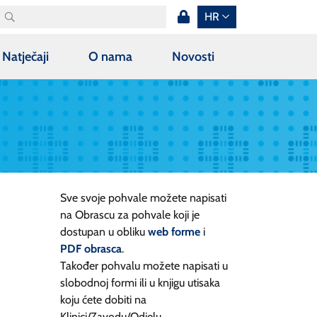
HR
Natječaji
O nama
Novosti
Sve svoje pohvale možete napisati
na Obrascu za pohvale koji je
dostupan u obliku
web forme
i
PDF obrasca
.
Također pohvalu možete napisati u
slobodnoj formi ili u knjigu utisaka
koju ćete dobiti na
Klinici/Zavodu/Odjelu.