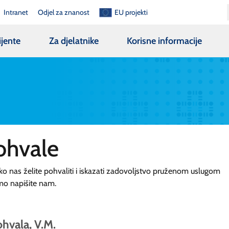
Intranet
Odjel za znanost
EU projekti
ijente
Za djelatnike
Korisne informacije
ohvale
ko nas želite pohvaliti i iskazati zadovoljstvo pruženom uslugom
mo napišite nam.
hvala, V.M.