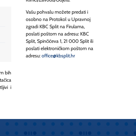
Vašu pohvalu možete predati i
osobno na Protokol u Upravnoj
zgradi KBC Split na Firulama,
poslati poštom na adresu: KBC
Split, Spinčićeva 1, 21 000 Split ili
poslati elektroničkom poštom na
adresu:
office@kbsplit.hr
im bih
tačica
jivi i