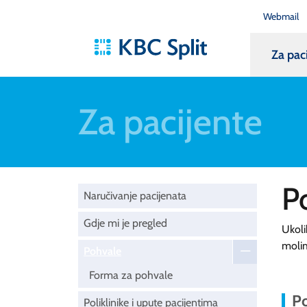
Webmail
Za pac
Za pacijente
P
Naručivanje pacijenata
Gdje mi je pregled
Ukoli
moli
Pohvale
Forma za pohvale
Po
Poliklinike i upute pacijentima