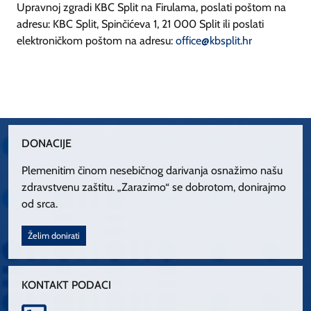
Upravnoj zgradi KBC Split na Firulama, poslati poštom na
adresu: KBC Split, Spinčićeva 1, 21 000 Split ili poslati
elektroničkom poštom na adresu:
office@kbsplit.hr
DONACIJE
Plemenitim činom nesebičnog darivanja osnažimo našu
zdravstvenu zaštitu. „Zarazimo“ se dobrotom, donirajmo
od srca.
Želim donirati
KONTAKT PODACI