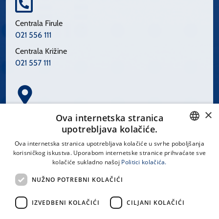
Centrala Firule
021 556 111
Centrala Križine
021 557 111
×
Spinčićeva 1, 21000 Split
Ova internetska stranica
Hrvatska
upotrebljava kolačiće.
CROATIAN
Ova internetska stranica upotrebljava kolačiće u svrhe poboljšanja
korisničkog iskustva. Uporabom internetske stranice prihvaćate sve
ENGLISH
kolačiće sukladno našoj
Politici kolačića.
office@kbsplit.hr
NUŽNO POTREBNI KOLAČIĆI
LINKOVI
IZVEDBENI KOLAČIĆI
CILJANI KOLAČIĆI