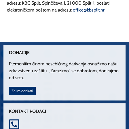
adresu: KBC Split, Spinčićeva 1, 21 000 Split ili poslati
elektroničkom poštom na adresu:
office@kbsplit.hr
DONACIJE
Plemenitim činom nesebičnog darivanja osnažimo našu
zdravstvenu zaštitu. „Zarazimo“ se dobrotom, donirajmo
od srca.
Želim donirati
KONTAKT PODACI