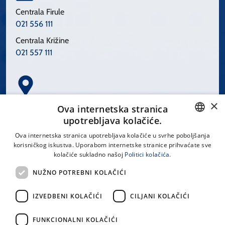
Centrala Firule
021 556 111
Centrala Križine
021 557 111
×
Spinčićeva 1, 21000 Split
Ova internetska stranica
Hrvatska
upotrebljava kolačiće.
CROATIAN
Ova internetska stranica upotrebljava kolačiće u svrhe poboljšanja
korisničkog iskustva. Uporabom internetske stranice prihvaćate sve
ENGLISH
kolačiće sukladno našoj
Politici kolačića.
office@kbsplit.hr
NUŽNO POTREBNI KOLAČIĆI
LINKOVI
IZVEDBENI KOLAČIĆI
CILJANI KOLAČIĆI
Uvjeti korištenja
FUNKCIONALNI KOLAČIĆI