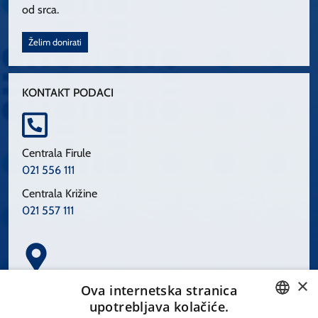
od srca.
Želim donirati
KONTAKT PODACI
Centrala Firule
021 556 111
Centrala Križine
021 557 111
×
Spinčićeva 1, 21000 Split
Ova internetska stranica
Hrvatska
upotrebljava kolačiće.