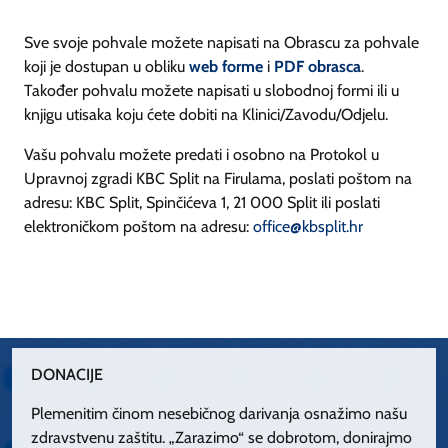
Sve svoje pohvale možete napisati na Obrascu za pohvale
koji je dostupan u obliku
web forme
i
PDF obrasca
.
Također pohvalu možete napisati u slobodnoj formi ili u
knjigu utisaka koju ćete dobiti na Klinici/Zavodu/Odjelu.
Vašu pohvalu možete predati i osobno na Protokol u
Upravnoj zgradi KBC Split na Firulama, poslati poštom na
adresu: KBC Split, Spinčićeva 1, 21 000 Split ili poslati
elektroničkom poštom na adresu:
office@kbsplit.hr
DONACIJE
Plemenitim činom nesebičnog darivanja osnažimo našu
zdravstvenu zaštitu. „Zarazimo“ se dobrotom, donirajmo