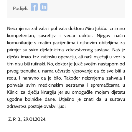
Podijeli:
Neizmjerna zahvala i pohvala doktoru Miru Jukiću. Iznimno
kompetentan, susretljiv i vedar doktor. Njegov način
komunikacije s malim pacijentima i njihovim obiteljima za
primjer su svim djelatnicima zdravstvenog sustava. Naš je
dječak imao tzv. rutinsku operaciju, ali naši osjećaji u vezi s
tim nisu bili rutinski. No, doktor je Jukić svojim nastupom od
prvog trenutka u nama učvrstio vjerovanje da će sve biti u
redu. I naravno da je bilo. Također neizmjerna zahvala i
pohvala svim medicinskim sestrama i spremačicama u
Klinici za dječju kirurgiju jer su omogućile mojem djetetu
ugodne bolničke dane. Utješno je znati da u sustavu
zdravstva postoje ovakvi ljudi.
Z. P. B., 29.01.2024.