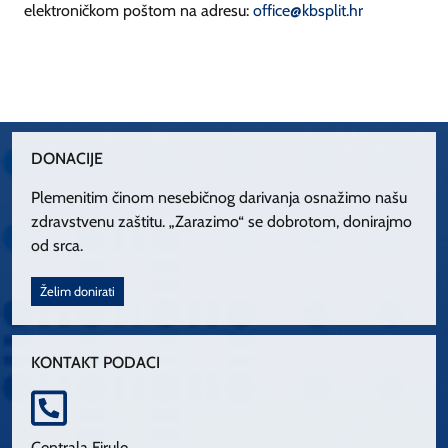
elektroničkom poštom na adresu:
office@kbsplit.hr
DONACIJE
Plemenitim činom nesebičnog darivanja osnažimo našu
zdravstvenu zaštitu. „Zarazimo“ se dobrotom, donirajmo
od srca.
Želim donirati
KONTAKT PODACI
Centrala Firule