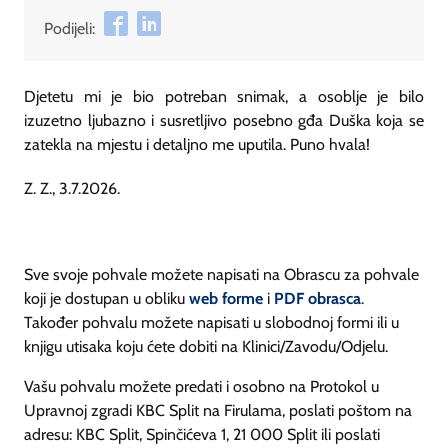
Podijeli:
Djetetu mi je bio potreban snimak, a osoblje je bilo
izuzetno ljubazno i susretljivo posebno gđa Duška koja se
zatekla na mjestu i detaljno me uputila. Puno hvala!
Z. Z., 3.7.2026.
Sve svoje pohvale možete napisati na Obrascu za pohvale
koji je dostupan u obliku
web forme
i
PDF obrasca
.
Također pohvalu možete napisati u slobodnoj formi ili u
knjigu utisaka koju ćete dobiti na Klinici/Zavodu/Odjelu.
Vašu pohvalu možete predati i osobno na Protokol u
Upravnoj zgradi KBC Split na Firulama, poslati poštom na
adresu: KBC Split, Spinčićeva 1, 21 000 Split ili poslati