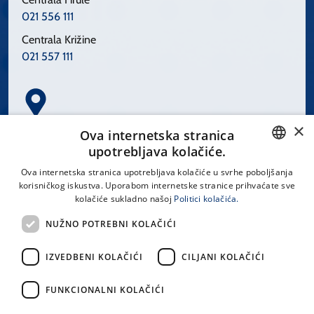
021 556 111
Centrala Križine
021 557 111
×
Spinčićeva 1, 21000 Split
Ova internetska stranica
Hrvatska
upotrebljava kolačiće.
CROATIAN
Ova internetska stranica upotrebljava kolačiće u svrhe poboljšanja
korisničkog iskustva. Uporabom internetske stranice prihvaćate sve
ENGLISH
kolačiće sukladno našoj
Politici kolačića.
office@kbsplit.hr
NUŽNO POTREBNI KOLAČIĆI
LINKOVI
IZVEDBENI KOLAČIĆI
CILJANI KOLAČIĆI
Uvjeti korištenja
FUNKCIONALNI KOLAČIĆI
Izjava o pristupačnosti